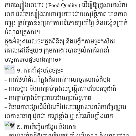
ភាពស្បៀងអាហារ (Food Quality) ដើម្បីឱ្យគ្រួសារកសិករ
អាច ផលិតស្បៀងអាហារប្រកប ដោយសុវត្ថិភាព មានភាព
ចម្រុះ គ្រប់គ្រាន់សម្រាប់ការបរិភោគប្រចាំថ្ងៃ និងបង្កើនប្រាក់
ចំណូលគ្រួសារ។
ក្នុងអំឡុងពេលចុះត្រួតពិនិត្យ និងបង្វឹកតាមផ្ទះកសិករ
គោលដៅនីមួយៗ ក្រុមការងារបានផ្តល់ការណែនាំ
បច្ចេកទេសដូចខាងក្រោម៖
១. ការដាំដុះបន្លែចម្រុះ
– ការថែទាំដំណាំក្នុងដំណាក់កាលលូតលាស់ដំបូង
– ការបង្ការ និងការគ្រប់គ្រងសត្វល្អិតតាមបែបធម្មជាតិ
– ការគ្រប់គ្រងទឹកប្រកបដោយប្រសិទ្ធភាព
– វិធានការបង្ការជំងឺដំណាំដែលបណ្តាលមកពីការប្រែប្រួល
អាកាសធាតុ ដូចជា កម្ដៅខ្លាំង ឬ សំណើមខ្លាំងពេក
២. ការចិញ្ចឹមកង្កែប និងមាន់