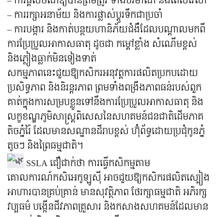
– ការផ្តល់ចំណីឱ្យបានត្រឹមត្រូវ ទាំងបរិមាណ និងពេលវេលា
– ការរក្សាអនាម័យ និងការផ្លាស់ប្តូរទឹកជាប្រចាំ
– ការបង្ការ និងកាត់បន្ថយហានិភ័យជំងឺដែលបណ្តាលមកពី
ការប្រែប្រួលអាកាសធាតុ ដូចជា កម្ដៅខ្លាំង សំណើមខ្ពស់
និងភ្លៀងធ្លាក់មិនទៀងទាត់
សកម្មភាពនេះជួយឱ្យកសិករអនុវត្តការផលិតប្រកបដោយ
ប្រសិទ្ធភាព និងនិរន្តរភាព ព្រមទាំងពង្រឹងភាពធន់របស់ពួក
គាត់ក្នុងការសម្របខ្លួនទៅនឹងការប្រែប្រួលអាកាសធាតុ និង
លក្ខខណ្ឌភូមិសាស្ត្រពិសេសនៃសហគមន៍ជនជាតិដើមភាគ
តិចភ្នំរ៉ៃ ដែលមានសណ្ឋានដីរាបខ្ពស់ ហ៊ុំព័ទ្ធដោយប្រជុំកូនភ្នំ
តូចៗ និងព្រៃធម្មជាតិ។
SSLA ជឿជាក់ថា ការធ្វើកសិកម្មតាម
គោលការណ៍កសិអេកូឡូស៊ី អាចជួយឱ្យកសិករផលិតស្បៀង
អាហារបានគ្រប់គ្រាន់ មានសុវត្ថិភាព ថែរក្សាធម្មជាតិ អភិរក្ស
វប្បធម៌ បង្កើនជីវភាពគ្រួសារ និងកសាងសហគមន៍ដែលមាន