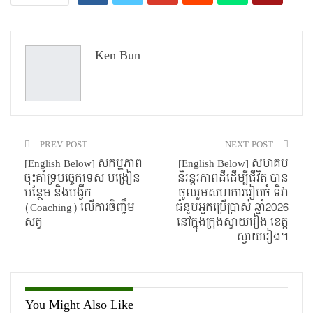
Ken Bun
PREV POST
NEXT POST
[English Below] សកម្មភាព
[English Below] សមាគម
ចុះគាំទ្របច្ចេកទេស បង្រៀន
និរន្តរភាពដីដើម្បីជីវិត បាន
បន្ថែម និងបង្វឹក
ចូលរួមសហការរៀបចំ ទិវា
(Coaching) លើការចិញ្ចឹម
ជំនួបអ្នកប្រើប្រាស់ ឆ្នាំ2026
សត្វ
នៅក្នុងក្រុងស្វាយរៀង ខេត្ត
ស្វាយរៀង។
You Might Also Like