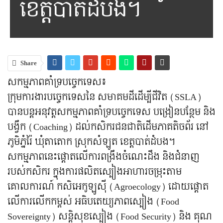
ខេត្តបាត់ដំបង។
Share
សកម្មភាពគាំទ្របច្ចេកទេស៖
ក្រុមការងារបច្ចេកទេសនៃ សមាគមដីដើម្បីជីវិត (SSLA)
បានបន្តអនុវត្តសកម្មភាពគាំទ្របច្ចេកទេស បង្រៀនបន្ថែម និង
បង្វឹក (Coaching) ដល់កសិករជនជាតិដើមភាគតិចព័រ នៅ
ភូមិភ្នំរ៉ៃ ឃុំតាតោក ស្រុកសំឡូត ខេត្តបាត់ដំបង។
សកម្មភាពនេះផ្តោតលើការពង្រឹងចំណេះដឹង និងជំនាញ
របស់កសិករ ក្នុងការផលិតស្បៀងអាហារចម្រុះតាម
គោលការណ៍ កសិអេកូឡូស៊ី (Agroecology) ដោយផ្តោត
លើការលើកកម្ពស់ អធិបតេយ្យភាពស្បៀង (Food
Sovereignty) សន្តិសុខស្បៀង (Food Security) និង គុណ