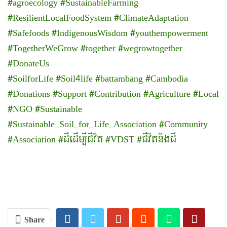
#agroecology
#SustainableFarming
#ResilientLocalFoodSystem
#ClimateAdaptation
#Safefoods
#IndigenousWisdom
#youthempowerment
#TogetherWeGrow
#together
#wegrowtogether
#DonateUs
#SoilforLife
#Soil4life
#battambang
#Cambodia
#Donations
#Support
#Contribution
#Agriculture
#Local
#NGO
#Sustainable
#Sustainable_Soil_for_Life_Association
#Community
#Association
#ដីដើម្បីជីវិត
#VDST
#ជីវិតនិងដី
Share