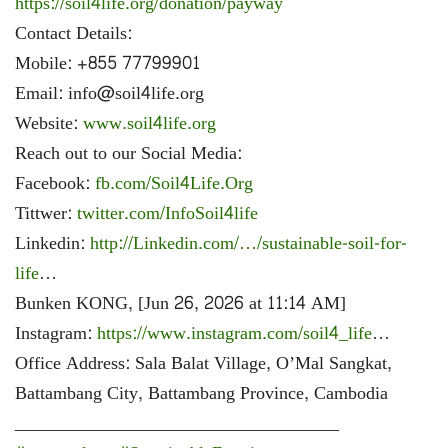
https://soil4life.org/donation/payway
Contact Details:
Mobile: +855 77799901
Email: info@soil4life.org
Website:
www.soil4life.org
Reach out to our Social Media:
Facebook:
fb.com/Soil4Life.Org
Tittwer:
twitter.com/InfoSoil4life
Linkedin:
http://Linkedin.com/…/sustainable-soil-for-
life
…
Bunken KONG, [Jun 26, 2026 at 11:14 AM]
Instagram:
https://www.instagram.com/soil4_life
…
Office Address: Sala Balat Village, O’Mal Sangkat,
Battambang City, Battambang Province, Cambodia
____________________________________