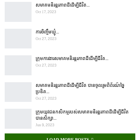
សមាគមនិរន្តរភាពដីដើម្បីជីវិត…
Oct 17, 2023
ការចិញ្ចឹមឃ្មុំ…
Oct 27, 2023
ក្រុមការងារសមាគមនិរន្តរភាពដីដើម្បីជីវិត…
Oct 27, 2023
សមាគមនិរន្តរភាពដីដើម្បីជីវិត បានចូលរួមពិព័រណ៍ច្នៃ
ប្រឌិត…
Oct 27, 2023
ក្រុមយុវជនកសិកម្មរបស់សមាគមនិរន្តរភាពដីដើម្បីជីវិត
បានសិក្សា…
Jun 9, 2023
LOAD MORE POSTS