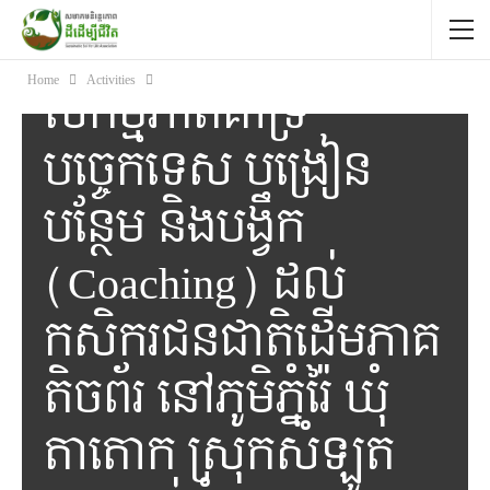
ដើម្បីជីវិត (SSLA)
បានបន្តអនុវត្ត
Home
Activities
សកម្មភាពគាំទ្រ
បច្ចេកទេស បង្រៀន
បន្ថែម និងបង្វឹក
(Coaching) ដល់
កសិករជនជាតិដើមភាគ
តិចព័រ នៅភូមិភ្នំរ៉ៃ ឃុំ
តាតោក ស្រុកសំឡូត