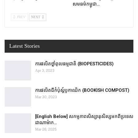
សមធម៌កម្ពុជា…
PREV
NEXT
Latest Stories
ការផលិតថ្នាំពុលធម្មជាតិ (BIOPESTICIDES)
Apr 3, 2023
ការផលិតជីកំប៉ុស្ដ៍បូកាឈិក (BOOKISH COMPOST)
Mar 30, 2023
[English Below] សកម្មភាពសិស្សានុសិស្សមកពីប្រទេស
ដាណាម៉ាក…
Mar 26, 2025