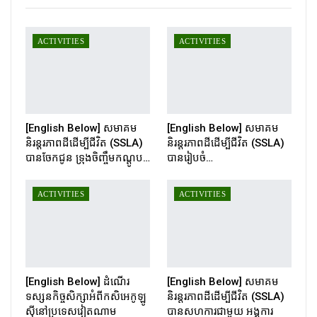
ACTIVITIES
ACTIVITIES
[English Below] សមាគម
[English Below] សមាគម
និរន្តរភាពដីដើម្បីជីវិត (SSLA)
និរន្តរភាពដីដើម្បីជីវិត (SSLA)
បានចែកជូន ទ្រុងចិញ្ចឹមកណ្ដូប…
បានរៀបចំ…
ACTIVITIES
ACTIVITIES
[English Below] ដំណើរ
[English Below] សមាគម
ទស្សនកិច្ចសិក្សាអំពីកសិអេកូឡូ
និរន្តរភាពដីដើម្បីជីវិត (SSLA)
ស៊ីនៅប្រទេសវៀតណាម
បានសហការជាមួយ អង្គការ