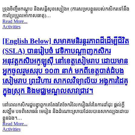
ទ្រុងចិញ្ចឹមកណ្ដូប និងសន្តិសុខស្បៀង៖ (ការសម្របខ្លួនរបស់កសិករទៅនឹង
ការប្រែប្រួលអាកាសធាតុ)…
Read More...
Activities
[English Below] សមាគមនិរន្តរភាពដីដើម្បីជីវិត
(SSLA) បានរៀបចំ វេទិកាបណ្តាញកសិករ
អនុវត្តកសិអេកូឡូស៊ី នៅខេត្តសៀមរាប ដោយមាន
អ្នកចូលរួមសរុប ១០៣ នាក់ មកពីខេត្តបាត់ដំបង
សៀមរាប ព្រះវិហារ សាកលវិទ្យាល័យ អង្គការដៃគូ
ក្នុងស្រុក និងមជ្ឈមណ្ឌលសាវជ្រាវ។
នៅពេលកសិករជួបគ្នាពួកគេតែងតែចែករំលែករឿងរ៉ាវនៃការដាំដុះ ផ្តល់ក្តី
សង្ឃឹម បទពិសោធន៍ មេរៀន និងដំណោះស្រាយដែលបានសាកល្បងដោយ
ខ្លួនឯង។…
Read More...
Activities