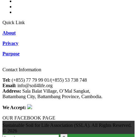
Quick Link
About
Privacy
Purpose
Contact Information
Tel:
(+855) 77 79 99 01/(+855) 53 738 748
Email:
info@soil4life.org
Address:
Sala Balat Village, O’Mal Sangkat,
Battambang City, Battambang Province, Cambodia.
We Accept:
OUR FACEBOOK PAGE
Sustainable Soil for Life Association (SSLA). All Rights Reserved.
© 2026