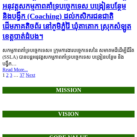
អនុវត្តសកម្មភាពគាំទ្របច្ចេកទេស បង្រៀនបន្ថែម
និងបង្វឹក (Coaching) ដល់កសិករជនជាតិ
ដើមភាគតិចព័រ នៅភូមិភ្នំរ៉ៃ ឃុំតាតោក ស្រុកសំឡូត
ខេត្តបាត់ដំបង។
សកម្មភាពគាំទ្របច្ចេកទេស៖ ក្រុមការងារបច្ចេកទេសនៃ សមាគមដីដើម្បីជីវិត
(SSLA) បានបន្តអនុវត្តសកម្មភាពគាំទ្របច្ចេកទេស បង្រៀនបន្ថែម និង
បង្វឹក…
Read More...
1
2
3
…
37
Next
MISSION
VISION