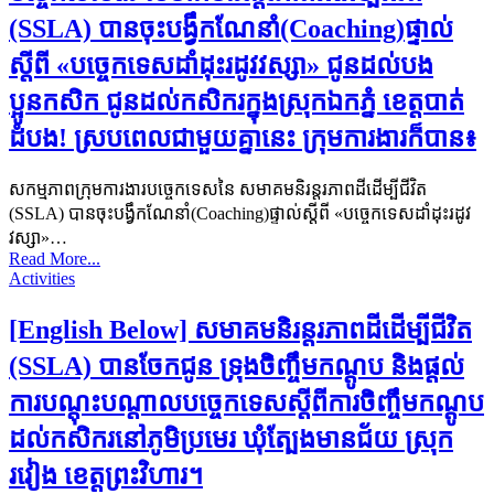
(SSLA) បានចុះបង្វឹកណែនាំ(Coaching)ផ្ទាល់
ស្តីពី «បច្ចេកទេសដាំដុះរដូវវស្សា» ជូនដល់បង
ប្អូនកសិក ជូនដល់កសិករក្នុងស្រុកឯកភ្នំ ខេត្តបាត់
ដំបង! ស្របពេលជាមួយគ្នានេះ ក្រុមការងារក៏បាន៖
សកម្មភាពក្រុមការងារបច្ចេកទេសនៃ សមាគមនិរន្តរភាពដីដើម្បីជីវិត
(SSLA) បានចុះបង្វឹកណែនាំ(Coaching)ផ្ទាល់ស្តីពី «បច្ចេកទេសដាំដុះរដូវ
វស្សា»…
Read More...
Activities
[English Below] សមាគមនិរន្តរភាពដីដើម្បីជីវិត
(SSLA) បានចែកជូន ទ្រុងចិញ្ចឹមកណ្ដូប និងផ្តល់
ការបណ្តុះបណ្តាលបច្ចេកទេសស្តីពីការចិញ្ចឹមកណ្ដូប
ដល់កសិករនៅភូមិប្រមេរ ឃុំត្បែងមានជ័យ ស្រុក
រវៀង ខេត្តព្រះវិហារ។