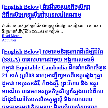
[English Below] ដំណើរទស្សនកិច្ចសិក្សា
អំពីកសិអេកូឡូស៊ីនៅប្រទេសវៀតណាម
ដំណើរទស្សនកិច្ចសិក្សាអំពីកសិអេកូឡូស៊ីនៅប្រទេសវៀតណាម សមាគម
និរន្តរភាពដីដើម្បីជីវិត (SSLA) បានរៀបចំ…
Read More...
Activities
[English Below] សមាគមនិរន្តរភាពដីដើម្បីជីវិត
(SSLA) បានសហការជាមួយ អង្គការសមធម៌
កម្ពុជា Equitable Cambodia ដឹកនាំកសិករចំនួន
21 នាក់ (ស្រី08 នាក់)អញ្ជើញមកពីខេត្តផ្សេងៗគ្នា
ដូចជា ខេត្តរតនគិរី, កំពង់ស្ពឺ, ព្រះវិហារ និង ឧត្តរ
មានជ័យ បានមកទស្សនកិច្ចសិក្សាស្វែងយល់ពីការ
ដាំដុះដំណាំបែបកសិអេកូឡូស៊ី និងការការពារ
ធនធានធម្មជាតិតាមរយៈ មិនប្រើប្រាស់សារធាតុ