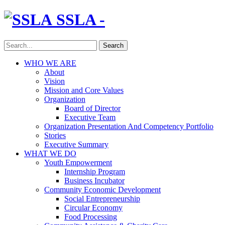
SSLA -
WHO WE ARE
About
Vision
Mission and Core Values
Organization
Board of Director
Executive Team
Organization Presentation And Competency Portfolio
Stories
Executive Summary
WHAT WE DO
Youth Empowerment
Internship Program
Business Incubator
Community Economic Development
Social Entrepreneurship
Circular Economy
Food Processing