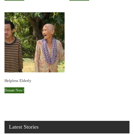
Helpless Elderly
Donate Now!
Latest Stories