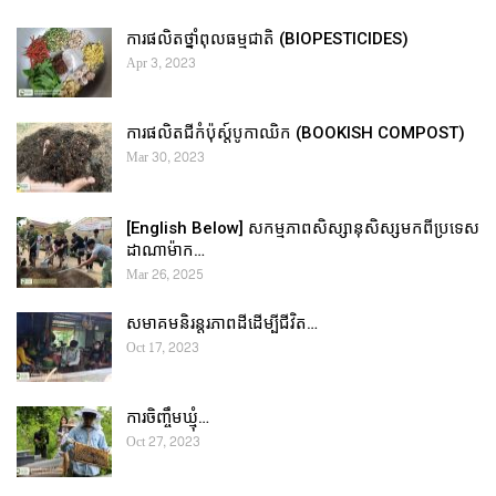
ការផលិតថ្នាំពុលធម្មជាតិ (BIOPESTICIDES)
Apr 3, 2023
ការផលិតជីកំប៉ុស្ដ៍បូកាឈិក (BOOKISH COMPOST)
Mar 30, 2023
[English Below] សកម្មភាពសិស្សានុសិស្សមកពីប្រទេស
ដាណាម៉ាក…
Mar 26, 2025
សមាគមនិរន្តរភាពដីដើម្បីជីវិត…
Oct 17, 2023
ការចិញ្ចឹមឃ្មុំ…
Oct 27, 2023