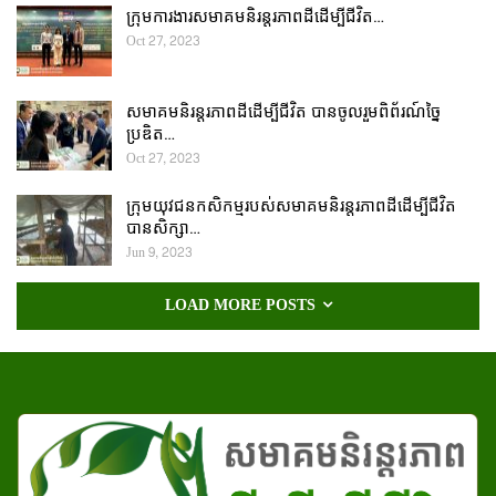
ក្រុមការងារសមាគមនិរន្តរភាពដីដើម្បីជីវិត…
Oct 27, 2023
សមាគមនិរន្តរភាពដីដើម្បីជីវិត បានចូលរួមពិព័រណ៍ច្នៃ
ប្រឌិត…
Oct 27, 2023
ក្រុមយុវជនកសិកម្មរបស់សមាគមនិរន្តរភាពដីដើម្បីជីវិត
បានសិក្សា…
Jun 9, 2023
LOAD MORE POSTS