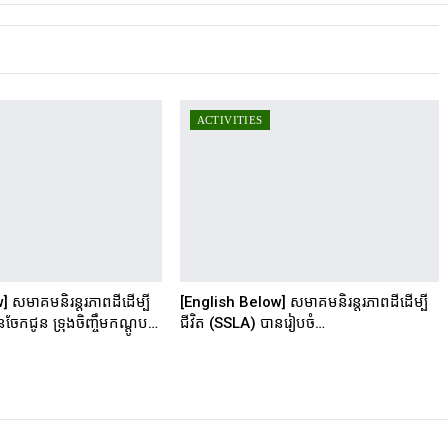
ACTIVITIES
 សមាគមនិរន្តរភាពដីដើម្បី
[English Below] សមាគមនិរន្តរភាពដីដើម្បី
ចែកជូន ទ្រុងចិញ្ចឹមកណ្ដូប…
ជីវិត (SSLA) បានរៀបចំ…