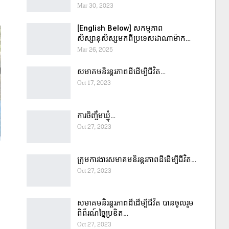
Mar 30, 2023
[English Below] សកម្មភាព
សិស្សានុសិស្សមកពីប្រទេសដាណាម៉ាក…
Mar 26, 2025
សមាគមនិរន្តរភាពដីដើម្បីជីវិត…
Oct 17, 2023
ការចិញ្ចឹមឃ្មុំ…
Oct 27, 2023
ក្រុមការងារសមាគមនិរន្តរភាពដីដើម្បីជីវិត…
Oct 27, 2023
សមាគមនិរន្តរភាពដីដើម្បីជីវិត បានចូលរួម
ពិព័រណ៍ច្នៃប្រឌិត…
Oct 27, 2023