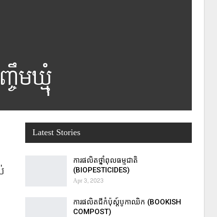
ឹមឃ្មុំ
Latest Stories
ការផលិតថ្នាំពុលធម្មជាតិ
ស់
(BIOPESTICIDES)
Apr 3, 2023
ការផលិតជីកំប៉ុស្ដ៍បូកាឈិក (BOOKISH
COMPOST)