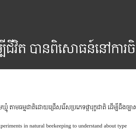
ីជីវិត បានពិសោធន៍នៅការចិញ្ច
្មុំ តាមធម្មជាតិដោយជ្រើសរើសប្រភេទផ្ការុក្ខជាតិ ដើម្បីដឹងច្បា
xperiments in natural beekeeping to understand about type