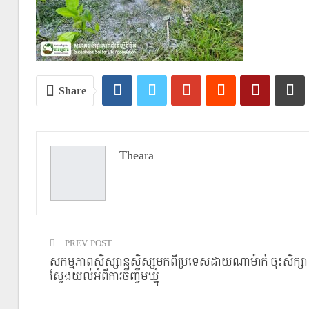
Share
Theara
PREV POST
សកម្មភាពសិស្សានុសិស្សមកពីប្រទេសដាយណាម៉ាក់ ចុះសិក្សា
ស្វែងយល់អំពីការចឹញ្ចឹមឃ្មុំ