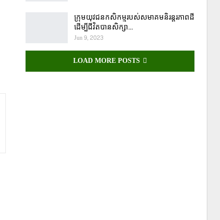
ក្រុមយុវជនកសិកម្មរបស់សមាគមនិរន្តរភាពដី
ដើម្បីជីវិតបានសិក្សា…
Jun 9, 2023
LOAD MORE POSTS