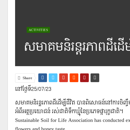
ACTIVITIES
សមាគមនិរន្តរភាពដីដើម្ប
Share
នៅថ្ងែទី25/07/23
សមាគមនិរន្តរភាពដីដើម្បីជីវិត បានពិសោធន៍នៅការចិញ្ចឹមឃ
អំពីអត្ថប្រយោជន៍ រស់ជាតិទឹកឃ្មុំនៃប្រភេទផ្ការុក្ខជាតិ។
Sustainable Soil for Life Association has conducted e
flowers and honey taste.