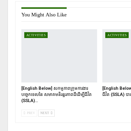
You Might Also Like
ACTIVITIES
ACTIVITIES
[English Below] សកម្មភាពក្រុមការងារ
[English Below]
បច្ចេកទេសនៃ សមាគមនិរន្តរភាពដីដើម្បីជីវិត
ជីវិត (SSLA) បាន
(SSLA)…
PREV
NEXT