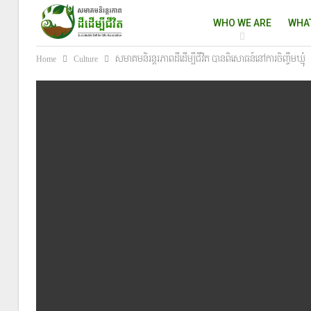
WHO WE ARE
WHA
Home
Culture
សមាគមនិរន្តរភាពដីដើម្បីជីវិត បានពិសោធន៍នៅការចិញ្ចឹមឃ្មុំ