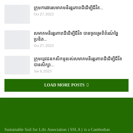
ក្រុមការងារសមាគមនិរន្តរភាពដីដើម្បីជីវិត…
Oct 27, 2023
សមាគមនិរន្តរភាពដីដើម្បីជីវិត បានចូលរួមពិព័រណ៍ច្នៃ
ប្រឌិត…
Oct 27, 2023
ក្រុមយុវជនកសិកម្មរបស់សមាគមនិរន្តរភាពដីដើម្បីជីវិត
បានសិក្សា…
Jun 9, 2023
LOAD MORE POSTS
Sustainable Soil for Life Association (SSLA) is a Cambodian