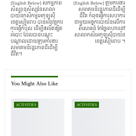
[English Below] សកម្មភាព
[English Below]​​ ក្រុមការងារ
សិស្សានុសិស្សនៃសាលា
សមាគមនិរន្តរភាពដីដើម្បី
បាយ័នកសិកម្មអេកូឡូស៊ី
ជីវិត កំពុងធ្វើការសហការ
ខេត្តសៀមរាប បានអនុវត្តការ
ជាមួយអង្គការបាយ័នលើការ
ការធ្វើកំប៉ុស ដើម្បីផលិតផ្សិត
ពិសោធន៍ កែច្នៃអាហារនៅ
អំបោះ ដែលបានបណ្តុះ
សាលាកសិអេកូឡូស៊ីបាយ័ន
បណ្តាលដោយក្រុមការងារ
ខេត្តសៀមរាប ។
សមាគមនិរន្តរភាពដីដើម្បី
ជីវិត។
You Might Also Like
ACTIVITIES
ACTIVITIES