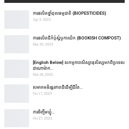
ការផលិតថ្នាំពុលធម្មជាតិ (BIOPESTICIDES)
Apr 3, 2023
ការផលិតជីកំប៉ុស្ដ៍បូកាឈិក (BOOKISH COMPOST)
Mar 30, 2023
[English Below] សកម្មភាពសិស្សានុសិស្សមកពីប្រទេស
ដាណាម៉ាក…
Mar 26, 2025
សមាគមនិរន្តរភាពដីដើម្បីជីវិត…
Oct 17, 2023
ការចិញ្ចឹមឃ្មុំ…
Oct 27, 2023