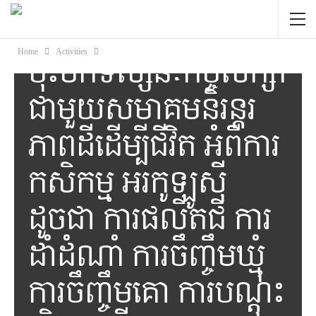
Occitanie
ប្រទេសបារាំង បាន
Home
Activities
ចុះមកទស្សនៈកិច្ចសិក្សា
ជាមួយសមាគមនិរន្តរ
ភាពដីដើម្បីជីវិត អំពីការ
កសិកម្ម អរកូឡូស៊ី
ដូចជា ការផលិតជី ការ
ដាំដំណាំ ការចឹញ្ចឹមឃ្មុំ
ការចឹញ្ចឹមគោ ការបណ្តុះ