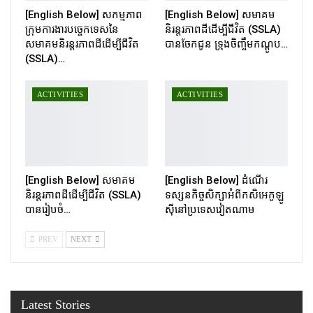
[English Below] សកម្មភាព
[English Below] សមាគម
ក្រុមការងារបច្ចេកទេសនៃ
និរន្តរភាពដីដើម្បីជីវិត (SSLA)
សមាគមនិរន្តរភាពដីដើម្បីជីវិត
បានចែកជូន ទ្រុងចិញ្ចឹមកណ្ដូប…
(SSLA)…
ACTIVITIES
ACTIVITIES
[English Below] សមាគម
[English Below] ដំណើរ
និរន្តរភាពដីដើម្បីជីវិត (SSLA)
ទស្សនកិច្ចសិក្សាអំពីកសិអេកូឡូ
បានរៀបចំ…
ស៊ីនៅប្រទេសវៀតណាម
PREV
NEXT
Latest Stories