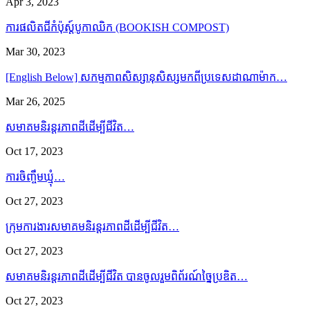
Apr 3, 2023
ការផលិតជីកំប៉ុស្ដ៍បូកាឈិក (BOOKISH COMPOST)
Mar 30, 2023
[English Below] សកម្មភាពសិស្សានុសិស្សមកពីប្រទេសដាណាម៉ាក…
Mar 26, 2025
សមាគមនិរន្តរភាពដីដើម្បីជីវិត…
Oct 17, 2023
ការចិញ្ចឹមឃ្មុំ…
Oct 27, 2023
ក្រុមការងារសមាគមនិរន្តរភាពដីដើម្បីជីវិត…
Oct 27, 2023
សមាគមនិរន្តរភាពដីដើម្បីជីវិត បានចូលរួមពិព័រណ៍ច្នៃប្រឌិត…
Oct 27, 2023