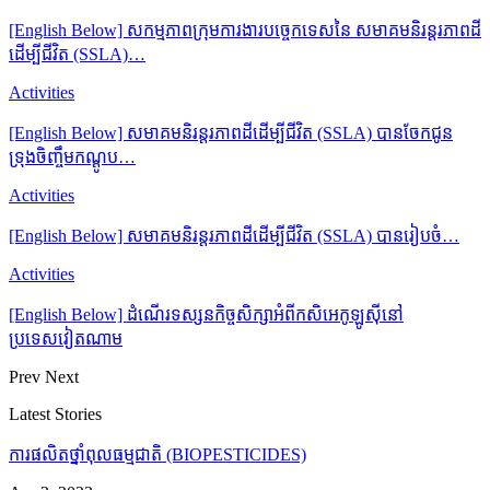
[English Below] សកម្មភាពក្រុមការងារបច្ចេកទេសនៃ សមាគមនិរន្តរភាពដី
ដើម្បីជីវិត (SSLA)…
Activities
[English Below] សមាគមនិរន្តរភាពដីដើម្បីជីវិត (SSLA) បានចែកជូន
ទ្រុងចិញ្ចឹមកណ្ដូប…
Activities
[English Below] សមាគមនិរន្តរភាពដីដើម្បីជីវិត (SSLA) បានរៀបចំ…
Activities
[English Below] ដំណើរទស្សនកិច្ចសិក្សាអំពីកសិអេកូឡូស៊ីនៅ
ប្រទេសវៀតណាម
Prev
Next
Latest Stories
ការផលិតថ្នាំពុលធម្មជាតិ (BIOPESTICIDES)