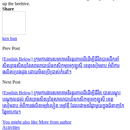
up the beehive.
Share
ken bun
Prev Post
[English Below] ក្រុមការងារសមាគមនិរន្តរភាពដីដើម្បីជីវិតបានដឹកនាំ
សិស្សានុសិស្សនៃសាលាបាយ័នកសិកម្មអេកូឡូស៊ី ខេត្តសៀមរាប អំពីការ
ផលិតប្រេងដូង ដោយមិនប្រើប្រាស់កំដៅ។
Next Post
[English Below] ក្រុមការងារសមាគមនិរន្តរភាពដីដើម្បីជីវិត បានបណ្តុះ
បណ្តាលដល់ សិស្សានុសិស្សនៃសាលាបាយ័នកសិកម្មអេកូឡូស៊ី ខេត្ត
សៀមរាប អំពីការផលិតម្សៅល្មៀត ម្សៅខ្ញី ដែលជាមុខវិជ្ជាមួយក្នុងជំនាញកែ
ឆ្នៃអាហារ។
You might also like
More from author
Activities