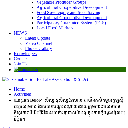
Vegetable Producer Groups
Agricultural Cooperative Development
Food Sovereignty and Seed Saving
Agricultural Cooperative Development
Participatory Guarantee System (PGS)
Local Food Markets
NEWS
Latest Update
Video Channel
Photos Gallary
Knowledges
Contact
Join Us
Donate Us
Home
Activities
[English Below] សិស្សានុសិស្សនៃសាលាបាយ័នកសិកម្មអេកូឡូស៊ី
ខេត្តសៀមរាប ដែលបានបណ្តុះបណ្តាលដោយក្រុមការងារសមាគម
និរន្តរភាពដីដើម្បីជីវិត សហការគ្នាបានយ៉ាងល្អក្នុងការធ្វេីបង្គងឃ្មុំសប្ប
និមិ្មត។