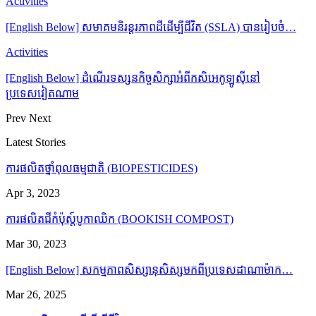
Activities
[English Below] សមាគមនិរន្តរភាពដីដើម្បីជីវិត (SSLA) បានរៀបចំ…
Activities
[English Below] ដំណើរទស្សនកិច្ចសិក្សាអំពីកសិអេកូឡូស៊ីនៅ
ប្រទេសវៀតណាម
Prev
Next
Latest Stories
ការផលិតថ្នាំពុលធម្មជាតិ (BIOPESTICIDES)
Apr 3, 2023
ការផលិតជីកំប៉ុស្ដ៍បូកាឈិក (BOOKISH COMPOST)
Mar 30, 2023
[English Below] សកម្មភាពសិស្សានុសិស្សមកពីប្រទេសដាណាម៉ាក…
Mar 26, 2025