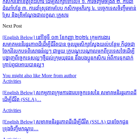
កសិករនៅខេត្តព្រះវិហារ ដើម្បីសិក្សាទៅលើ៖ ១. ការចិញ្ចឹមចង្រិត ២. ការដាំ
ដំណាំបន្លែ ៣. ការដាំស្រូវតាមបែប កសិកម្មអភិរក្ស ៤. បច្ចេកទេសចិញ្ចឹមមាន់
ស្រែ និងត្រីអណ្ដែងជាលក្ខណៈគ្រួសារ
Next Post
[English Below] នៅថ្ងៃទី ០៣ ខែកញ្ញា ២០២៤ ក្រុមការងារ
សមាគមននិរន្តរភាពដីដើម្បីជីវិតបាន ចូលរួមសិក្សាស្វែងយល់បន្ថែម ក៏ដូចជា
ចែករំលែកបទពិសោធន៍ល្អៗ ជាមួយ គ្រូបណ្តុះបណ្តាលមកពីប្រទេសថៃដើម្បី
បង្ហាញពីច្ចេកទេសល្អៗថ្មីដល់ក្រុមយុវជន និងបងប្អូនកសិករ អំពីការទុកដាក់
គ្រាប់ពូជអោយបានល្អ។
You might also like
More from author
Activities
[English Below] សកម្មភាពក្រុមការងារបច្ចេកទេសនៃ សមាគមនិរន្តរភាពដី
ដើម្បីជីវិត (SSLA)…
Activities
[English Below] សមាគមនិរន្តរភាពដីដើម្បីជីវិត (SSLA) បានចែកជូន
ទ្រុងចិញ្ចឹមកណ្ដូប…