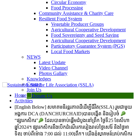
Circular Economy
Food Processing
Community Assistance & Charity Care
Resilient Food System
Vegetable Producer Groups
Agricultural Cooperative Development
Food Sovereignty and Seed Saving
Agricultural Cooperative Development
Participatory Guarantee System (PGS)
Local Food Markets
NEWS
Latest Update
Video Channel
Photos Gallary
Knowledges
Contact
Join Us
Home
Donate Us
Activities
[English Below] សមាគមនិរន្តរភាពដីដើម្បីជីវិត(SSLA) រួមជាមួយ
អង្គការ DCA (DANCHURCHAID)បានបង្កើត និងរៀបចំ
“ផ្សារកសិករ”
ដែលបានចាប់ផ្ដើមដំបូងនៅព្រឹក ថ្ងៃទី25 ខែសីហា
ឆ្នាំ2024។ ផ្សារកសិករនឹងបើកដំណើរការរៀងរាល់ថ្ងៃសៅរ៍ និងថ្ងៃអា
ទិត្យ ចាប់ពីម៉ោង 7:00 ដល់ 11:00ព្រឹក។ យើងខ្ញុំស្វាគមន៍គ្រប់កសិករ