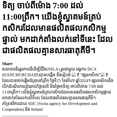
ទិត្យ ចាប់ពីម៉ោង 7:00 ដល់
11:00ព្រឹក។ យើងខ្ញុំស្វាគមន៍គ្រប់
កសិករដែលមានផលិតផលកសិកម្ម
ផ្ទាល់ មកដាក់តាំងលក់នៅទីនេះ ដែល
ជាផលិតផលគ្មានសារធាតុគីមី។
Share
សមាគមនិរន្តរភាពដីដើម្បីជីវិត(SSLA) រួមជាមួយ អង្គការ DCA
(DANCHURCHAID)បានបង្កើត និងរៀបចំ
“ផ្សារកសិករ”
ដែលបានចាប់ផ្ដើមដំបូងនៅព្រឹក ថ្ងៃទី25 ខែសីហា ឆ្នាំ2024។ ផ្សារកសិករនឹង
បើកដំណើរការរៀងរាល់ថ្ងៃសៅរ៍ និងថ្ងៃអាទិត្យ ចាប់ពីម៉ោង 7:00 ដល់
11:00ព្រឹក។ យើងខ្ញុំស្វាគមន៍គ្រប់កសិករដែលមានផលិតផលកសិកម្មផ្ទាល់
មកដាក់តាំងលក់នៅទីនេះ ដែលជាផលិតផលគ្មានសារធាតុគីមី។
គាំទ្រថវិកាដោយ SDC (Swiss agency for Development and
Cooperation) និង Ireland
______________________