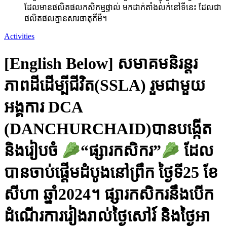
ដែលមានផលិតផលកសិកម្មផ្ទាល់ មកដាក់តាំងលក់នៅទីនេះ ដែលជា
ផលិតផលគ្មានសារធាតុគីមី។
Activities
[English Below] សមាគមនិរន្តរ
ភាពដីដើម្បីជីវិត(SSLA) រួមជាមួយ
អង្គការ DCA
(DANCHURCHAID)បានបង្កើត
និងរៀបចំ
“ផ្សារកសិករ”
ដែល
បានចាប់ផ្ដើមដំបូងនៅព្រឹក ថ្ងៃទី25 ខែ
សីហា ឆ្នាំ2024។ ផ្សារកសិករនឹងបើក
ដំណើរការរៀងរាល់ថ្ងៃសៅរ៍ និងថ្ងៃអា