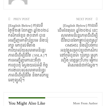
PREV POST
NEXT POST
[English Below] កាលពី
[English Below] កាលពី
ថ្ងៃទី២៧ ខែកញ្ញា ឆ្នាំ២០២៤
ដើមខែតុលា ឆ្នាំ២០២៤ នេះ
កសិករចំនួន ៣០នាក់ បាន
សមាគមនិរន្តរភាពដីដើម្បី
អញ្ជើញមកពីឃុំប្រមេ និងឃុំ
ជីវិតបានចែកគ្រាប់ពូជស្រូវ
រក្សា មកដល់ទីតាំង
OM5451 និងរៀបចំការ
ការិយាល័យសមាគមនិរន្តរ
អនុវត្តសម្រាប់ប្រជាកសិករ
ភាពដីដើម្បីជីវិត (SSLA)។
នៅភូមិដូនម៉ា ឃុំរក្សា ស្រុក
ការអញ្ជើញមកនេះគឺជា
រវៀង ខេត្តព្រះវិហារ ធ្វើការ
ការជួបជុំ ស្វែងយល់អំពី កិច្ច
ពិសោធន៍ជាក់ស្ដែង។
ការងាររបស់សមាគមនិរន្តរ
ភាពដីដើម្បីជីវិត និងកសិកម្ម
អេកូឡូសុី។
You Might Also Like
More From Author