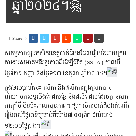
ឆ្នាំ២០២៤។🤗
Share
សកម្មភាពផ្សារកសិករខេត្តបាត់ដំបងដែលរៀបចំដោយក្រុម
ការងារសមាគមនិរន្តរភាពដីដើម្បីជីវិត (SSLA)​ កាលពី
ថ្ងៃទី២៩ កញ្ញា និងថ្ងៃទី១៣ ខែតុលា ឆ្នាំ២០២៤។
ក្នុង២សប្ដាហ៏នេះកសិករ និងផលិតករក្នុងស្រុកបាន
នាំយកមកសុទ្ធសឹងតែជាបន្លែ និងផលិតផលដែលគ្មានសារ
ធាតុគីមី មិនប៉ះពាល់សុខភាព។ ផ្សាកសិករបាត់ដំបងដំណើរ
រៀងរាល់ថ្ងៃអាទិត្យចាប់ពីម៉ោង៧:០០ព្រឹក ដល់ម៉ោង
១២:០០ថ្ងៃត្រង់។