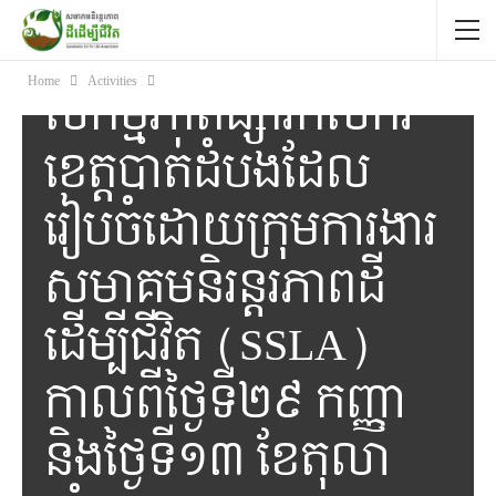
[English Below]
Home
Activities
សកម្មភាពផ្សារកសិករ
ខេត្តបាត់ដំបងដែល
រៀបចំដោយក្រុមការងារ
សមាគមនិរន្តរភាពដី
ដើម្បីជីវិត (SSLA)​
កាលពីថ្ងៃទី២៩ កញ្ញា
និងថ្ងៃទី១៣ ខែតុលា