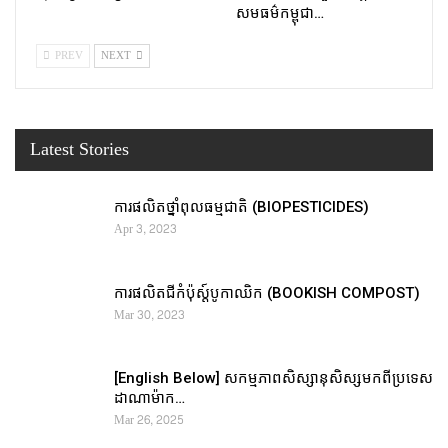
សមធម៌កម្ពុជា…
PREV
NEXT
Latest Stories
ការផលិតថ្នាំពុលធម្មជាតិ (BIOPESTICIDES)
Apr 3, 2023
ការផលិតជីកំប៉ុស្ដ៍បូកាឈិក (BOOKISH COMPOST)
Mar 30, 2023
[English Below] សកម្មភាពសិស្សានុសិស្សមកពីប្រទេស
ដាណាម៉ាក…
Mar 26, 2025