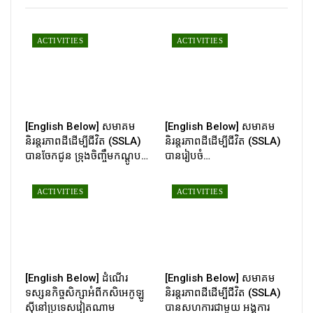
ACTIVITIES
ACTIVITIES
[English Below] សមាគម
[English Below] សមាគម
និរន្តរភាពដីដើម្បីជីវិត (SSLA)
និរន្តរភាពដីដើម្បីជីវិត (SSLA)
បានចែកជូន ទ្រុងចិញ្ចឹមកណ្ដូប…
បានរៀបចំ…
ACTIVITIES
ACTIVITIES
[English Below] ដំណើរ
[English Below] សមាគម
ទស្សនកិច្ចសិក្សាអំពីកសិអេកូឡូ
និរន្តរភាពដីដើម្បីជីវិត (SSLA)
ស៊ីនៅប្រទេសវៀតណាម
បានសហការជាមួយ អង្គការ