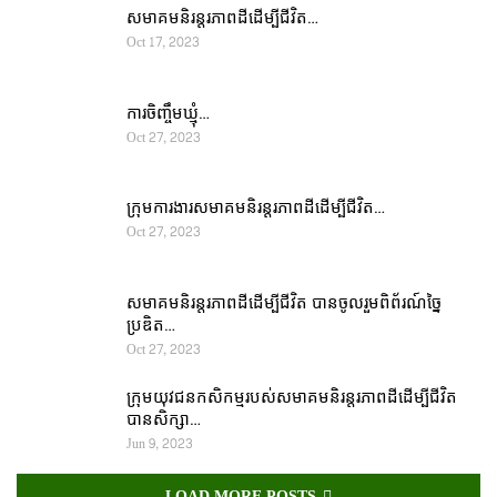
សមាគមនិរន្តរភាពដីដើម្បីជីវិត…
Oct 17, 2023
ការចិញ្ចឹមឃ្មុំ…
Oct 27, 2023
ក្រុមការងារសមាគមនិរន្តរភាពដីដើម្បីជីវិត…
Oct 27, 2023
សមាគមនិរន្តរភាពដីដើម្បីជីវិត បានចូលរួមពិព័រណ៍ច្នៃ
ប្រឌិត…
Oct 27, 2023
ក្រុមយុវជនកសិកម្មរបស់សមាគមនិរន្តរភាពដីដើម្បីជីវិត
បានសិក្សា…
Jun 9, 2023
LOAD MORE POSTS