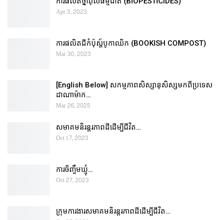
ការផលិតថ្នាំពុលធម្មជាតិ (BIOPESTICIDES)
Apr 3, 2023
ការផលិតជីកំប៉ុស្ដ៍បូកាឈិក (BOOKISH COMPOST)
Mar 30, 2023
[English Below] សកម្មភាពសិស្សានុសិស្សមកពីប្រទេស
ដាណាម៉ាក…
Mar 26, 2025
សមាគមនិរន្តរភាពដីដើម្បីជីវិត…
Oct 17, 2023
ការចិញ្ចឹមឃ្មុំ…
Oct 27, 2023
ក្រុមការងារសមាគមនិរន្តរភាពដីដើម្បីជីវិត…