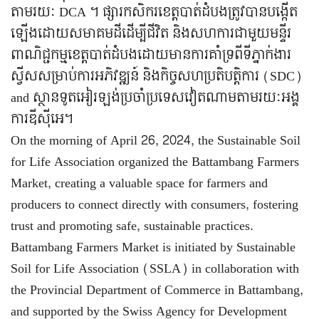
តាមរយៈ DCA ។ ផ្សារកសិករខេត្ដបាត់ដំបងត្រូវបានបង្កើត
ឡើងដោយសមាគមដីដើម្បីជីវិត ​និងសហការជាមួយមន្ទីរ
ពាណិជ្ជកម្មខេត្តបាត់ដំបង​ដោយមានការគាំទ្រពីទីភ្នាក់ងារ
ស្វីសសម្រាប់ការអភិវឌ្ឍន៍ និងកិច្ចសហប្រតិបត្តិការ (SDC)
and ស្ថានទូតអៀរឡង់ប្រចាំប្រទេសវៀតណាម​តាមរយៈអង្គ
ការឌីស៊ីអេ។
On the morning of April 26, 2024, the Sustainable Soil
for Life Association organized the Battambang Farmers
Market, creating a valuable space for farmers and
producers to connect directly with consumers, fostering
trust and promoting safe, sustainable practices.
Battambang Farmers Market is initiated by Sustainable
Soil for Life Association​ (SSLA) in collaboration with
the Provincial Department of Commerce in Battambang,
and supported by the Swiss Agency for Development