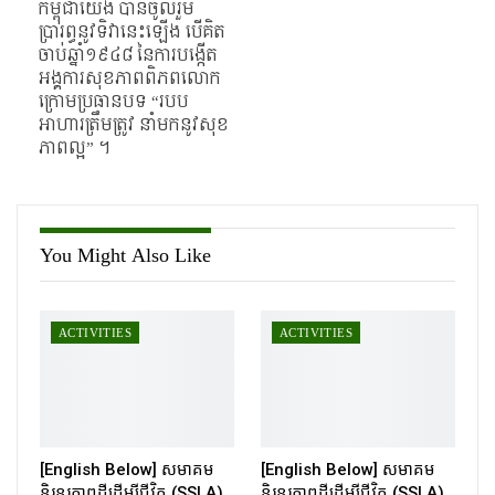
កម្ពុជាយើង បានចូលរួម
ប្រារព្ធនូវទិវានេះឡើង បើគិត
ចាប់ឆ្នាំ១៩៤៨ នៃការបង្កើត
អង្គការសុខភាពពិភពលោក
ក្រោមប្រធានបទ “របប
អាហារត្រឹមត្រូវ នាំមកនូវសុខ
ភាពល្អ” ។
You Might Also Like
ACTIVITIES
ACTIVITIES
[English Below] សមាគម
[English Below] សមាគម
និរន្តរភាពដីដើម្បីជីវិត (SSLA)
និរន្តរភាពដីដើម្បីជីវិត (SSLA)