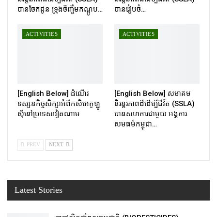
បានចែកជូន ទ្រុងចិញ្ចឹមកណ្ដូប…
បានរៀបចំ…
ACTIVITIES
ACTIVITIES
[English Below] ដំណើរ
[English Below] សមាគម
ទស្សនកិច្ចសិក្សាអំពីកសិអេកូឡូ
និរន្តរភាពដីដើម្បីជីវិត (SSLA)
ស៊ីនៅប្រទេសវៀតណាម
បានសហការជាមួយ អង្គការ
សមធម៌កម្ពុជា…
PREV
NEXT
Latest Stories