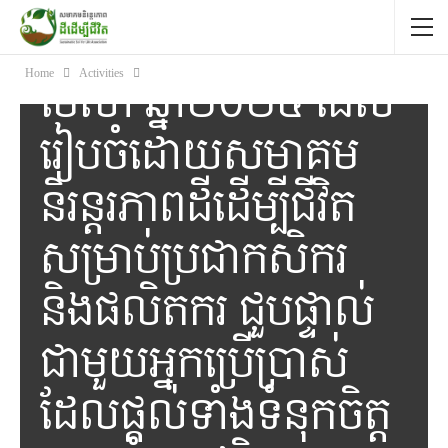
កសិករខេត្តបាត់ដំបង
នៅព្រឹកថ្ងៃទី 26 ខែ
Home
Activities
មេសា ឆ្នាំ២០២៥ ដែល
រៀបចំដោយសមាគម
និរន្តរភាពដីដើម្បីជីវិត
សម្រាប់ប្រជាកសិករ
និងផលិតករ ជួបផ្ទាល់
ជាមួយអ្នកប្រើប្រាស់
ដែលផ្ដល់ទាំងទំនុកចិត្ត