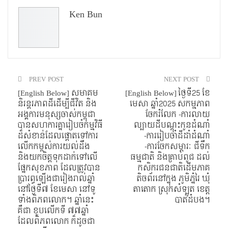
Ken Bun
PREV POST
NEXT POST
[English Below] សមាគម
[English Below] ថ្ងៃទី25 ខែ
និរន្តរភាពដីដើម្បីជីវិត និង
មេសា ឆ្នាំ2025 សកម្មភាព
អង្គការមនុស្សចាស់កម្ពុជា
ចែករំលែក -ការលាយ
បានសហការគ្នារៀបចំកម្មវិធី
ល្បាយដីបណ្ដុះកូនដំណាំ
ដ៏សំខាន់ដែលផ្តោតទៅការ
-ការរៀបចាំដីដាំដំណាំ
លើកកម្ពស់ការយល់ដឹង
-ការចែកសម្ភារៈ ជីទឹក
និងយកចិត្តទុកដាក់ទៅលើ
ធម្មជាតិ និងគ្រាប់ពូជ ដល់
ផ្នែកសុខភាព ដែលត្រូវបាន
កសិករជនជាតិដើមភាគ
ប្រារព្ធឡើងជារៀងរាល់ឆ្នាំ
តិចព័រនៅក្នុង ភូមិភ្នំរៃ ឃុំ
នៅថ្ងៃទី៧ ខែមេសា នៅទូ
តាតោក ស្រុកសំឡូត ខេត្ត
ទាំងពិភពលោក។ ឆ្នាំនេះ
បាត់ដំបង។
គឺជា ខួបលើកទី ៧៧ឆ្នាំ
ដែលពិភពលោក ក៏ដូចជា