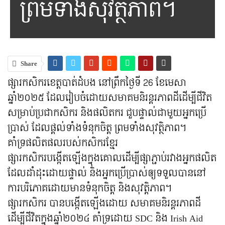
ព្រមទាំងសុវត្ថិភាព។
Share
ផ្សារកសិករខេត្តបាត់ដំបង នៅព្រឹកថ្ងៃទី 26 ខែមេសា
ឆ្នាំ២០២៥ ដែលរៀបចំដោយសមាគមនិរន្តរភាពដីដើម្បីជីវិត
សម្រាប់ប្រជាកសិករ និងផលិតករ ជួបផ្ទាល់ជាមួយអ្នកប្រើ
ប្រាស់ ដែលផ្ដល់ទាំងទំនុកចិត្ត ព្រមទាំងសុវត្ថិភាព។
គាំទ្រផលិតផលរបស់កសិករខ្មែរ
ផ្សារកសិករបង្កើតឡើងក្នុងគោលដើម្បីផ្សាភ្ជាប់រវាងអ្នកផលិត
ដែលដាំដុះដោយផ្ទាល់ និងអ្នកប្រើប្រាស់ឲ្យទទួលបាននៅ
ការបរិភោគដោយមានទំនុកចិត្ត និងសុវត្តិភាព។
ផ្សារកសិករ បានបង្កើតឡើងដោយ សមាគមនិរន្តរភាពដី
ដើម្បីជីវិតក្នុងឆ្នាំ២០២៤ គាំទ្រដោយ SDC និង Irish Aid