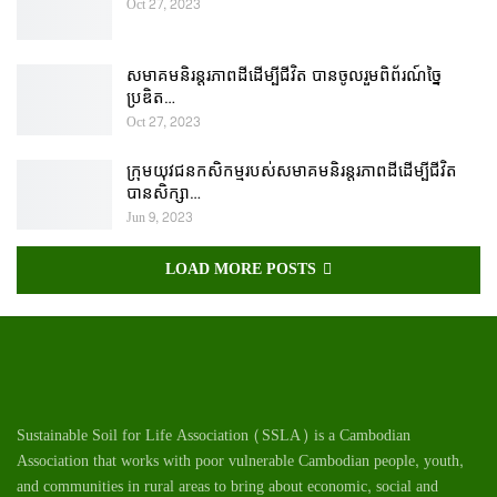
Oct 27, 2023
សមាគមនិរន្តរភាពដីដើម្បីជីវិត បានចូលរួមពិព័រណ៍ច្នៃ
ប្រឌិត…
Oct 27, 2023
ក្រុមយុវជនកសិកម្មរបស់សមាគមនិរន្តរភាពដីដើម្បីជីវិត
បានសិក្សា…
Jun 9, 2023
LOAD MORE POSTS
Sustainable Soil for Life Association (SSLA) is a Cambodian
Association that works with poor vulnerable Cambodian
people
, youth,
and communities in rural areas to bring about economic, social and