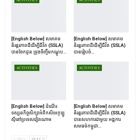
ACTIVITIES
ACTIVITIES
[English Below] សមាគម
[English Below] សមាគម
និរន្តរភាពដីដើម្បីជីវិត (SSLA)
និរន្តរភាពដីដើម្បីជីវិត (SSLA)
បានចែកជូន ទ្រុងចិញ្ចឹមកណ្ដូប…
បានរៀបចំ…
ACTIVITIES
ACTIVITIES
[English Below] ដំណើរ
[English Below] សមាគម
ទស្សនកិច្ចសិក្សាអំពីកសិអេកូឡូ
និរន្តរភាពដីដើម្បីជីវិត (SSLA)
ស៊ីនៅប្រទេសវៀតណាម
បានសហការជាមួយ អង្គការ
សមធម៌កម្ពុជា…
PREV
NEXT