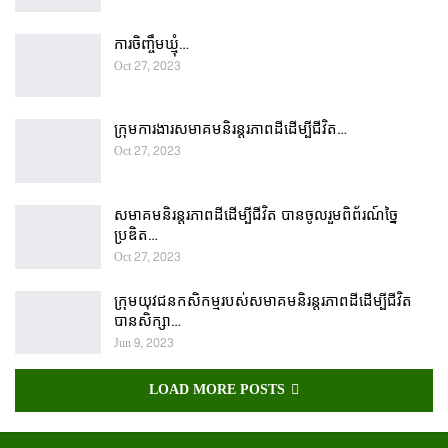
ការចិញ្ចឹមឃ្មុំ…
Oct 27, 2023
ក្រុមការងារសមាគមនិរន្តរភាពដីដើម្បីជីវិត…
Oct 27, 2023
សមាគមនិរន្តរភាពដីដើម្បីជីវិត បានចូលរួមពិព័រណ៍ច្នៃ
ប្រឌិត…
Oct 27, 2023
ក្រុមយុវជនកសិកម្មរបស់សមាគមនិរន្តរភាពដីដើម្បីជីវិត
បានសិក្សា…
Jun 9, 2023
LOAD MORE POSTS