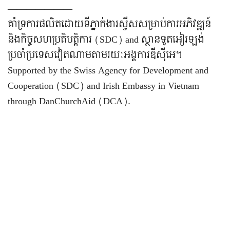
———————
គាំទ្រការផលិតដោយទីភ្នាក់ងារស្វីសសម្រាប់ការអភិវឌ្ឍន៍
និងកិច្ចសហប្រតិបត្តិការ (SDC) and ស្ថានទូតអៀរឡង់
ប្រចាំប្រទេសវៀតណាម​តាមរយៈអង្គការឌីស៊ីអេ។
Supported by the Swiss Agency for Development and
Cooperation (SDC) and Irish Embassy in Vietnam
through DanChurchAid (DCA).