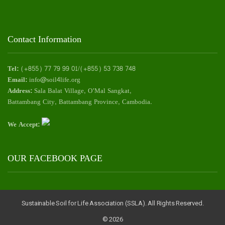
Contact Information
Tel:
(+855) 77 79 99 01/(+855) 53 738 748
Email:
info@soil4life.org
Address:
Sala Balat Village, O’Mal Sangkat,
Battambang City, Battambang Province, Cambodia.
We Accept:
OUR FACEBOOK PAGE
Sustainable Soil for Life Association (SSLA). All Rights Reserved.
© 2026