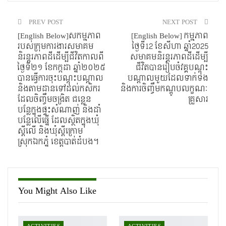
PREV POST
NEXT POST
[English Below]សកម្មភាព
[English Below] កម្មភាព
របស់ក្រុមការងារសមាគម
ថ្ងៃទី12 ខែសីហា ឆ្នាំ2025
និរន្ដរភាពដីដើម្បីជីវិតកាលពី
សមាគមនិរន្តរភាពដីដើម្បី
ថ្ងៃទី២១ ខែកក្កដា ឆ្នាំ២០២៥
ជីវិតបានរៀបចំវគ្គបណ្ដុះ
បានធ្វើការចុះបណ្ដុះបណ្ដាល
បណ្ដាលមួយដែលទាក់ទង
និងតាមដានទៅដល់កសិករ
និងការចិញ្ចឹមកណ្ដូបលក្ខណៈ
ដែលចិញ្ចឹមចង្រិត ជន្លេន
គ្រួសារ
បន្លែក្នុងផ្ទះសំណាញ់ និងដាំ
បន្លែលើធ្នើ ដែលស្ថិតក្នុងឃុំ
ស្ដីលើ និងឃុំស្ដីក្រោម
ស្រុកឯកភ្នំ ខេត្ដបាត់ដំបង។
You Might Also Like