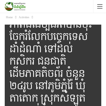
ឆ្នាំ2025 ក្រុមការងារ
របស់សមាគមនិរន្តរ
Home
Activities
ភាពដីដើម្បីជីវិតបានចុះ
ចែករំលែកបច្ចេកទេស
ដាំដំណាំ ទៅដល់
កសិករ ជនជាតិ
ដើមភាគតិចព័រ ចំនួន
២៤រូប នៅភូមិភ្នំរ៉ៃ ឃុំ
តាតោក ស្រុកសំឡូត