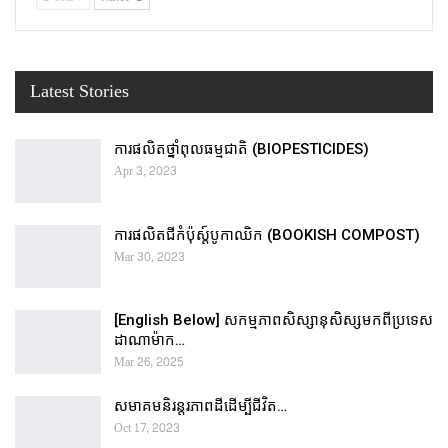
Latest Stories
ការផលិតថ្នាំពុលធម្មជាតិ (BIOPESTICIDES)
Apr 3, 2023
ការផលិតជីកំប៉ុស្ដ៍បូកាឈិក (BOOKISH COMPOST)
Mar 30, 2023
[English Below] សកម្មភាពសិស្សានុសិស្សមកពីប្រទេស
ដាណាម៉ាក…
Mar 26, 2025
សមាគមនិរន្តរភាពដីដើម្បីជីវិត…
Oct 17, 2023