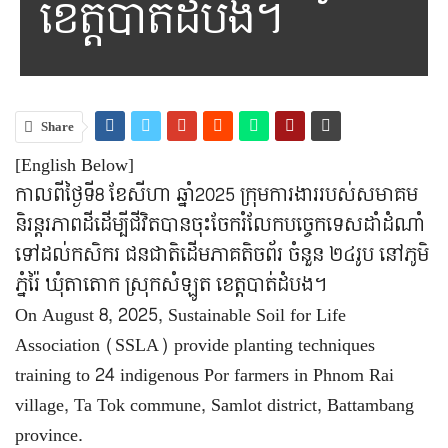
ខេត្ដបាត់ដំបង។
Share
[English Below]
កាលពីថ្ងៃទី8 ខែសីហា ឆ្នាំ2025 ក្រុមការងាររបស់សមាគម
និរន្តរភាពដីដើម្បីជីវិតបានចុះចែករំលែកបច្ចេកទេសដាំដំណាំ
ទៅដល់កសិករ ជនជាតិដើមភាគតិចព័រ ចំនួន ២៤រូប នៅភូមិ
ភ្នំរ៉ៃ ឃុំតាតោក ស្រុកសំឡូត ខេត្ដបាត់ដំបង។
On August 8, 2025, Sustainable Soil for Life
Association (SSLA) provide planting techniques
training to 24 indigenous Por farmers in Phnom Rai
village, Ta Tok commune, Samlot district, Battambang
province.