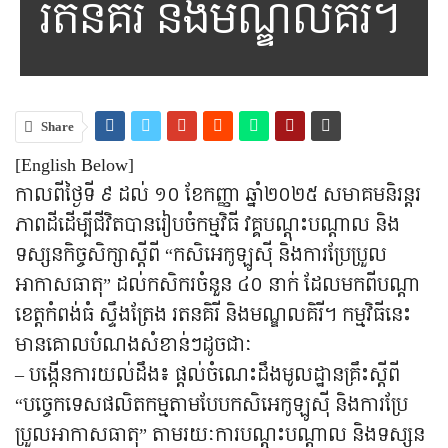
រតនគិរី និងមណ្ឌលគិរី។
Share
[English Below]
កាលពីថ្ងៃទី ៩ ដល់ ១០ ខែកញ្ញា ឆ្នាំ២០២៥ សមាគមនិរន្តរ
ភាពដីដើម្បីជីវិតបានរៀបចំកម្មវិធី វគ្គបណ្តុះបណ្តាល និង
ទស្សនកិច្ចសិក្សាស្តីពី “កសិអេកូឡូស៊ី និងការប្រែប្រួល
អាកាសធាតុ” ដល់កសិករចំនួន ៤០ នាក់ ដែលមកពីបណ្ដា
ខេត្តកំពង់ធំ ស្ទឹងត្រែង រតនគិរី និងមណ្ឌលគិរី។ កម្មវិធីនេះ
មានគោលបំណងសំខាន់ៗដូចជាៈ
– បង្កើនការយល់ដឹង៖ ផ្ដល់ចំណេះដឹងមូលដ្ឋានគ្រឹះស្ដីពី
“បច្ចេកទេសផលិតកម្មតាមបែបកសិអេកូឡូស៊ី និងការប្រែ
ប្រួលអាកាសធាតុ” តាមរយៈការបណ្ដុះបណ្ដាល និងទស្សន