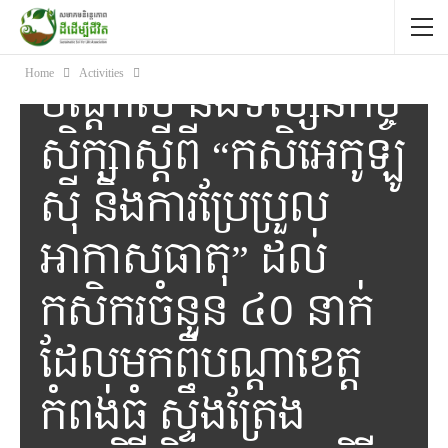
ដើម្បីជីវិតបានរៀបចំ
កម្មវិធី វគ្គបណ្តុះ
Home
Activities
បណ្តាល និងទស្សនកិច្ច
សិក្សាស្តីពី “កសិអេកូឡូ
ស៊ី និងការប្រែប្រួល
អាកាសធាតុ” ដល់
កសិករចំនួន ៤០ នាក់
ដែលមកពីបណ្ដាខេត្ត
កំពង់ធំ ស្ទឹងត្រែង