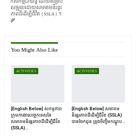
កសិកម្មបាយ័ន្ត ដោយសម្រប
សម្រួលដោយសមាគមនិរន្ដរ
ភាពដីដើម្បីជីវិត (SSLA) ។
🌾
You Might Also Like
ACTIVITIES
ACTIVITIES
[English Below] សកម្មភាព
[English Below] សមាគម
ក្រុមការងារបច្ចេកទេសនៃ
និរន្តរភាពដីដើម្បីជីវិត (SSLA)
សមាគមនិរន្តរភាពដីដើម្បីជីវិត
បានចែកជូន ទ្រុងចិញ្ចឹមកណ្ដូប…
(SSLA)…