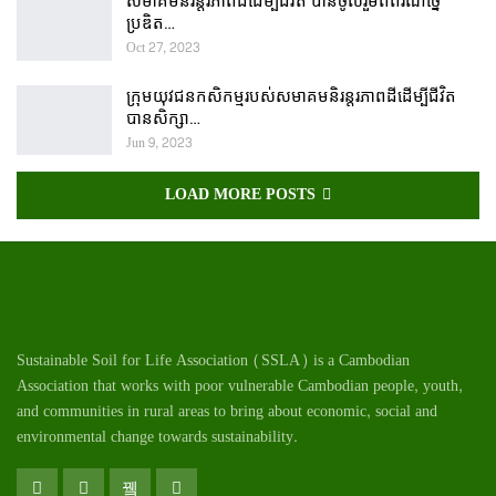
សមាគមនិរន្តរភាពដីដើម្បីជីវិត បានចូលរួមពិព័រណ៍ច្នៃ
ប្រឌិត…
Oct 27, 2023
ក្រុមយុវជនកសិកម្មរបស់សមាគមនិរន្តរភាពដីដើម្បីជីវិត
បានសិក្សា…
Jun 9, 2023
LOAD MORE POSTS
Sustainable Soil for Life Association (SSLA) is a Cambodian
Association that works with poor vulnerable Cambodian
people
, youth,
and communities in rural areas to bring about economic, social and
environmental change towards sustainability.