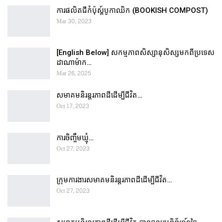
ការផលិតជីកំប៉ុស្ដ៍បូកាឈិក (BOOKISH COMPOST)
Mar 30, 2023
[English Below] សកម្មភាពសិស្សានុសិស្សមកពីប្រទេស
ដាណាម៉ាក…
Mar 26, 2025
សមាគមនិរន្តរភាពដីដើម្បីជីវិត…
Oct 17, 2023
ការចិញ្ចឹមឃ្មុំ…
Oct 27, 2023
ក្រុមការងារសមាគមនិរន្តរភាពដីដើម្បីជីវិត…
Oct 27, 2023