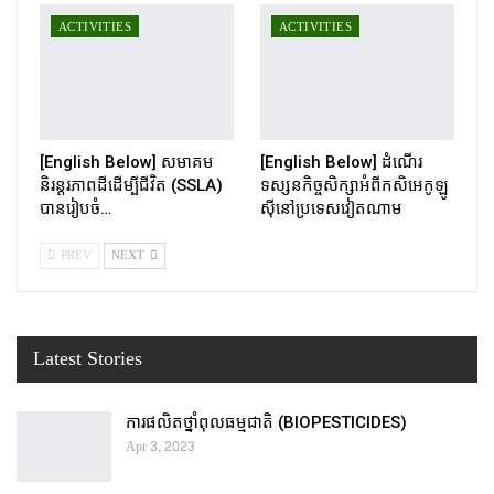
ACTIVITIES
ACTIVITIES
[English Below] សមាគម
[English Below] ដំណើរ
និរន្តរភាពដីដើម្បីជីវិត (SSLA)
ទស្សនកិច្ចសិក្សាអំពីកសិអេកូឡូ
បានរៀបចំ…
ស៊ីនៅប្រទេសវៀតណាម
PREV
NEXT
Latest Stories
ការផលិតថ្នាំពុលធម្មជាតិ (BIOPESTICIDES)
Apr 3, 2023