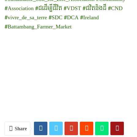
#Association
#ដដើម្បីជីវិត
#VDST
#ជវិតនិងដី
#CND
#vivre_de_sa_terre
​
#SDC
#DCA
#Ireland
#Battambang_Farmer_Market
Share