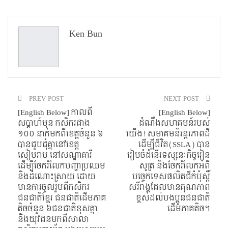
Ken Bun
PREV POST
NEXT POST
[English Below] កាលពី
[English Below]
សប្តាហ៍មុន កសិករជាង
ដំណឹងសហគមន៍របស់
១០០ នាក់មកពីខេត្តចំនួន ៦
យើង! សមាគមនិរន្តរភាពដី
បានជួបជុំគ្នានៅខេត្ត
ដើម្បីជីវិត(SSLA) បាន
សៀមរាប នៅសណ្ឋាគារី
រៀបចំដំនើរទស្សនៈកិច្ចរៀន
ដើម្បីចែករំលែកបញ្ហាប្រឈម
សូត្រ និងចែករំលែកអំពី
និងដំណោះស្រាយ ដោយ
បច្ចេកទេសផលិតជីកំប៉ុស្ដិ៍
មានការចូលរួមពីកសិករ
សរីរាង្គដែលមានគុណភាព
ជនជាតិខ្មែរ ជនជាតិដើមភាគ
ខ្ពស់ដល់បងប្អូនជនជាតិ
តិចចំនួន ៦ជនជាតិខុសគ្នា
ដើមភាគតិច។
និងយុវជនមកពីសាលា