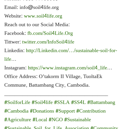
Email: info@soil4life.org
Website:
www.soil4life.org
Reach out to our Social Media:
Facebook:
fb.com/Soil4Life.Org
Tittwer:
twitter.com/InfoSoil4life
Linkedin:
http://Linkedin.com/…/sustainable-soil-for-
life
…
Instagram:
https://www.instagram.com/soil4_life
…
Office Address: O’takorm II Village, TuoltaEk
Commune, Battambang City, Cambodia.
________________________________________
#SoilforLife
#Soil4life
#SSLA
#SS4L
#Battambang
#Cambodia
#Donations
#Support
#Contribution
#Agriculture
#Local
#NGO
#Sustainable
#Sustainable_Soil_for_Life_Association
#Community