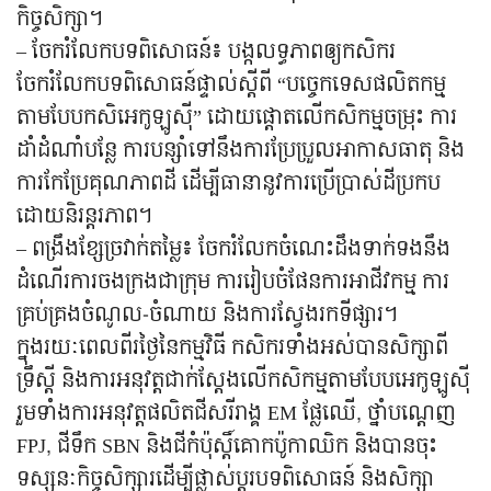
កិច្ចសិក្សា។
– ចែករំលែកបទពិសោធន៍៖ បង្កលទ្ធភាពឲ្យកសិករ
ចែករំលែកបទពិសោធន៍ផ្ទាល់ស្ដីពី “បច្ចេកទេសផលិតកម្ម
តាមបែបកសិអេកូឡូស៊ី” ដោយផ្តោតលើកសិកម្មចម្រុះ ការ
ដាំដំណាំបន្លែ ការបន្សាំទៅនឹងការប្រែប្រួលអាកាសធាតុ និង
ការកែប្រែគុណភាពដី ដើម្បីធានានូវការប្រើប្រាស់ដីប្រកប
ដោយនិរន្តរភាព។
– ពង្រឹងខ្សែច្រវាក់តម្លៃ៖ ចែករំលែកចំណេះដឹងទាក់ទងនឹង
ដំណើរការចងក្រងជាក្រុម ការរៀបចំផែនការអាជីវកម្ម ការ
គ្រប់គ្រងចំណូល-ចំណាយ និងការស្វែងរកទីផ្សារ។
ក្នុងរយៈពេលពីរថ្ងៃនៃកម្មវិធី កសិករទាំងអស់បានសិក្សាពី
ទ្រឹស្តី និងការអនុវត្តជាក់ស្ដែងលើកសិកម្មតាមបែបអេកូឡូស៊ី
រួមទាំងការអនុវត្តផលិតជីសរីរាង្គ EM ផ្លែឈើ, ថ្នាំបណ្ដេញ
FPJ, ជីទឹក SBN និងជីកំប៉ុស្តិ៍គោកប៉ូកាឈិក និងបានចុះ
ទស្សនៈកិច្ចសិក្សារដើម្បីផ្លាស់ប្ដូរបទពិសោធន៍ និងសិក្សា