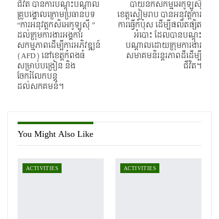
ជីវិត បានការបណ្តុះបណ្តាល
បាយ័នកសិកម្មអេកូឡូស៊ី
គ្រូបង្គោលក្រោមប្រធានបទ
ខេត្តសៀមរាប បានអនុវត្តការ
“ការអនុវត្តកសិអេកូឡូស៊ី ”
ការធ្វើកំប៉ុស ដើម្បីផលិតផ្សិត
ដល់ក្រុមការងារអង្គការ
អំបោះ ដែលបានបណ្តុះ
សកម្មភាពដើម្បីការអភិវឌ្ឍន៍
បណ្តាលដោយក្រុមការងារ
(AFD) នៅខេត្តកំពងធំ
សមាគមនិរន្តរភាពដីដើម្បី
សម្រាប់បង្រៀន និង
ជីវិត។
ចែករំលែកបន្ត
ដល់សកគមន៍។
You Might Also Like
ACTIVITIES
ACTIVITIES