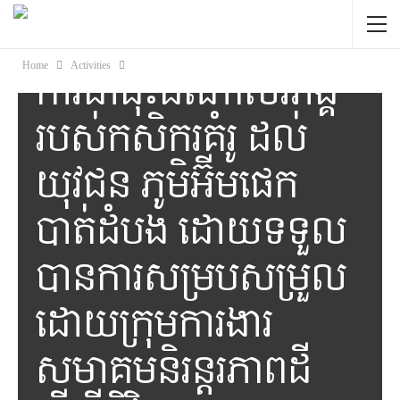
ផលិតជីកំប៉ុសគោក
និងបទពិសោធន៍ អំពី
Home
Activities
ការដាំដុះដំណាំសរីរាង្គ
របស់កសិករគំរូ ដល់
យុវជន ភូមិអ៊ីមផេក
បាត់ដំបង ដោយទទួល
បានការសម្របសម្រួល
ដោយក្រុមការងារ
សមាគមនិរន្តរភាពដី