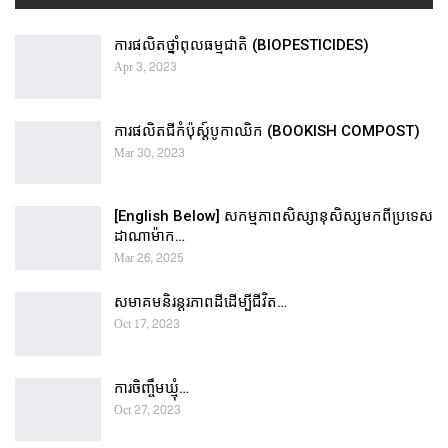
ការផលិតថ្នាំពុលធម្មជាតិ (BIOPESTICIDES)
Apr 3, 2023
ការផលិតជីកំប៉ុស្ដ៍បូកាឈិក (BOOKISH COMPOST)
Mar 30, 2023
[English Below] សកម្មភាពសិស្សានុសិស្សមកពីប្រទេស
ដាណាម៉ាក…
Mar 26, 2025
សមាគមនិរន្តរភាពដីដើម្បីជីវិត…
Oct 17, 2023
ការចិញ្ចឹមឃ្មុំ…
Oct 27, 2023