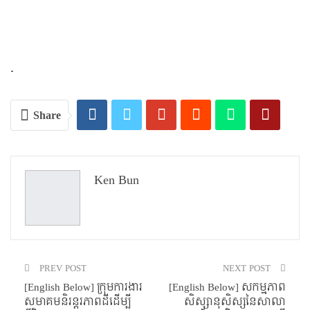
.
Share
Ken Bun
PREV POST
NEXT POST
[English Below] ក្រុមការងារ
[English Below] សកម្មភាព
សមាគមនិរន្តរភាពដីដើម្បី
សិស្សានុសិស្សនៃសាលា