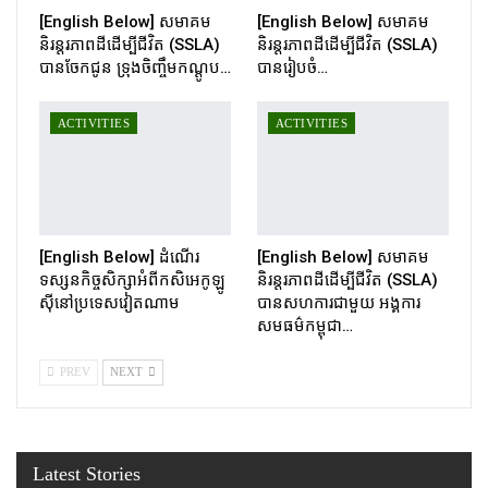
[English Below] សមាគម
[English Below] សមាគម
និរន្តរភាពដីដើម្បីជីវិត (SSLA)
និរន្តរភាពដីដើម្បីជីវិត (SSLA)
បានចែកជូន ទ្រុងចិញ្ចឹមកណ្ដូប…
បានរៀបចំ…
ACTIVITIES
ACTIVITIES
[English Below] ដំណើរ
[English Below] សមាគម
ទស្សនកិច្ចសិក្សាអំពីកសិអេកូឡូ
និរន្តរភាពដីដើម្បីជីវិត (SSLA)
ស៊ីនៅប្រទេសវៀតណាម
បានសហការជាមួយ អង្គការ
សមធម៌កម្ពុជា…
PREV
NEXT
Latest Stories