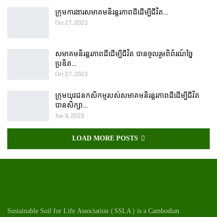
ក្រុមការងារសមាគមនិរន្តរភាពដីដើម្បីជីវិត…
Oct 27, 2023
សមាគមនិរន្តរភាពដីដើម្បីជីវិត បានចូលរួមពិព័រណ៍ច្នៃ
ប្រឌិត…
Oct 27, 2023
ក្រុមយុវជនកសិកម្មរបស់សមាគមនិរន្តរភាពដីដើម្បីជីវិត
បានសិក្សា…
Jun 9, 2023
LOAD MORE POSTS
Sustainable Soil for Life Association (SSLA) is a Cambodian