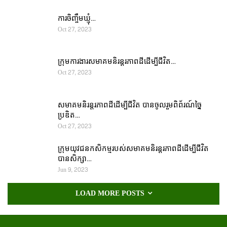
ការចិញ្ចឹមឃ្មុំ…
Oct 27, 2023
ក្រុមការងារសមាគមនិរន្តរភាពដីដើម្បីជីវិត…
Oct 27, 2023
សមាគមនិរន្តរភាពដីដើម្បីជីវិត បានចូលរួមពិព័រណ៍ច្នៃ
ប្រឌិត…
Oct 27, 2023
ក្រុមយុវជនកសិកម្មរបស់សមាគមនិរន្តរភាពដីដើម្បីជីវិត
បានសិក្សា…
Jun 9, 2023
LOAD MORE POSTS