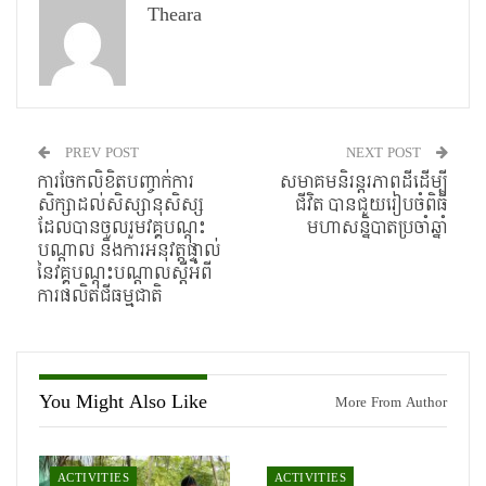
Theara
PREV POST
NEXT POST
ការចែកលិខិតបញ្ចាក់ការ
សមាគមនិរន្តរភាពដីដើម្បី
សិក្សាដល់សិស្សានុសិស្ស
ជីវិត បានជួយរៀបចំពិធី
ដែលបានចូលរួមវគ្គបណ្ដុះ
មហាសន្និបាតប្រចាំឆ្នាំ
បណ្ដាល និងការអនុវត្តផ្ទាល់
នៃវគ្គបណ្តុះបណ្តាលស្តីអំពី
ការផលិតជីធម្មជាតិ
You Might Also Like
More From Author
ACTIVITIES
ACTIVITIES