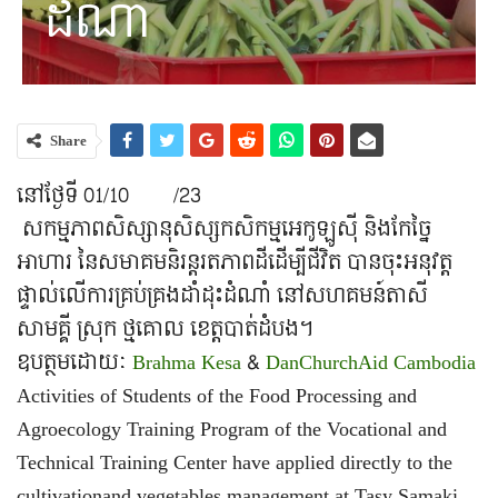
ដំណាំ
Share
នៅថ្ងែទី​ 01/10 /23
សកម្មភាពសិស្សានុសិស្សកសិកម្មអេកូឡូស៊ី និងកែច្នៃ
អាហារ នៃសមាគមនិរន្តរតភាពដីដើម្បីជីវិត បានចុះអនុវត្ត
ផ្ទាល់លើការគ្រប់គ្រងដាំដុះដំណាំ នៅសហគមន៍តាសី
សាមគ្គី ស្រុក ថ្មគោល ខេត្តបាត់ដំបង។
ឧបត្ថមដោយៈ
Brahma Kesa
&
DanChurchAid Cambodia
Activities of Students of the Food Processing and
Agroecology Training Program of the Vocational and
Technical Training Center have applied directly to the
cultivationand vegetables management at Tasy Samaki