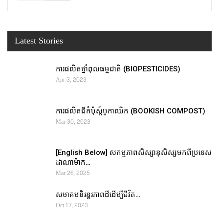
Latest Stories
ការផលិតថ្នាំពុលធម្មជាតិ (BIOPESTICIDES)
Apr 3, 2023
ការផលិតជីកំប៉ុស្ដ៍បូកាឈិក (BOOKISH COMPOST)
Mar 30, 2023
[English Below] សកម្មភាពសិស្សានុសិស្សមកពីប្រទេស
ដាណាម៉ាក…
Mar 26, 2025
សមាគមនិរន្តរភាពដីដើម្បីជីវិត…
Oct 17, 2023