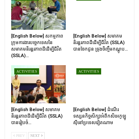
[English Below] សកម្មភាព
[English Below] សមាគម
ក្រុមការងារបច្ចេកទេសនៃ
និរន្តរភាពដីដើម្បីជីវិត (SSLA)
សមាគមនិរន្តរភាពដីដើម្បីជីវិត
បានចែកជូន ទ្រុងចិញ្ចឹមកណ្ដូប…
(SSLA)…
ACTIVITIES
ACTIVITIES
[English Below] សមាគម
[English Below] ដំណើរ
និរន្តរភាពដីដើម្បីជីវិត (SSLA)
ទស្សនកិច្ចសិក្សាអំពីកសិអេកូឡូ
បានរៀបចំ…
ស៊ីនៅប្រទេសវៀតណាម
PREV
NEXT