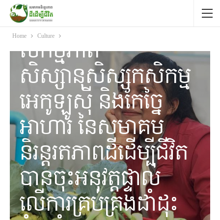
ACTIVITIES
Home
Culture
សកម្មភាព
សិស្សានុសិស្សកសិកម្ម
អេកូឡូស៊ី និងកែច្នៃ
អាហារ នៃសមាគម
និរន្តរតភាពដីដើម្បីជីវិត
បានចុះអនុវត្តផ្ទាល់
លើការគ្រប់គ្រងដាំដុះ