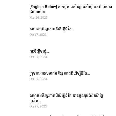
[English Below] សកម្មភាពសិស្សានុសិស្សមកពីប្រទេស
ដាណាម៉ាក…
Mar 26, 2025
សមាគមនិរន្តរភាពដីដើម្បីជីវិត…
Oct 17, 2023
ការចិញ្ចឹមឃ្មុំ…
Oct 27, 2023
ក្រុមការងារសមាគមនិរន្តរភាពដីដើម្បីជីវិត…
Oct 27, 2023
សមាគមនិរន្តរភាពដីដើម្បីជីវិត បានចូលរួមពិព័រណ៍ច្នៃ
ប្រឌិត…
Oct 27, 2023