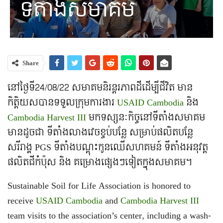
ទីតាំងសមាគម
Share
នៅថ្ងៃទី24/08/22 សមាគមនិរន្តរភាពដីដើម្បីជីវិត មាន
កិត្តិយសបានទទួលក្រុមការងារ
USAID Cambodia
និង
Cambodia Harvest III
មកទស្សនៈកិច្ចនៅទីតាំងសមាគម
មានដូចជា ទីតាំងលាងវេចខ្ចប់បន្លែ សម្រាប់ផលិតបន្លែ
សរីរាង្គ PGS ទីតាំងបណ្តុះកូនឈើសហគមន៍ ទីតាំងអនុវត្ត
ផលិតជីកំប៉ុស និង គម្រោងផ្សេងៗទៀតក្នុងសមាគម។
Sustainable Soil for Life Association is honored to
receive
USAID Cambodia
and
Cambodia Harvest III
team visits to the association’s center, including a wash-