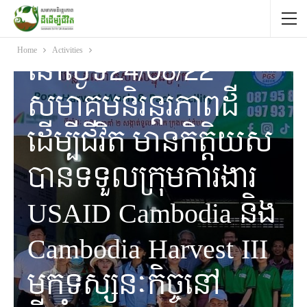
ACTIVITIES
Home
Activities
នៅថ្ងៃទី24/08/22
សមាគមនិរន្តរភាពដី
ដើម្បីជីវិត មានកិត្តិយស
បានទទួលក្រុមការងារ
USAID Cambodia និង
Cambodia Harvest III
មកទស្សនៈកិច្ចនៅ