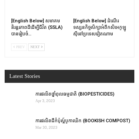
[English Below] សមាគម
[English Below] ដំណើរ
និរន្តរភាពដីដើម្បីជីវិត (SSLA)
ទស្សនកិច្ចសិក្សាអំពីកសិអេកូឡូ
បានរៀបចំ…
ស៊ីនៅប្រទេសវៀតណាម
PREV
NEXT
Latest Stories
ការផលិតថ្នាំពុលធម្មជាតិ (BIOPESTICIDES)
Apr 3, 2023
ការផលិតជីកំប៉ុស្ដ៍បូកាឈិក (BOOKISH COMPOST)
Mar 30, 2023