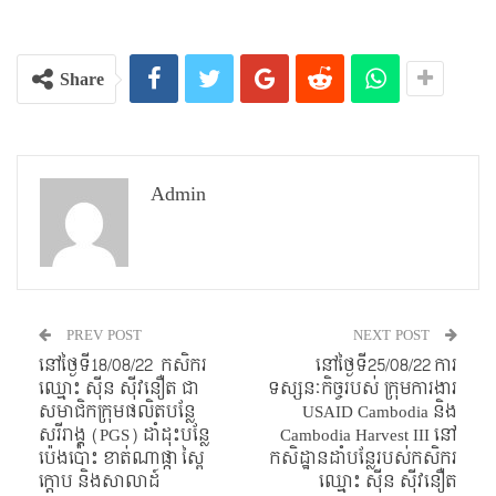
Share
Admin
PREV POST
NEXT POST
នៅថ្ងៃទី18/08/22 កសិករ
នៅថ្ងៃទី25/08/22 ការ
ឈ្មោះ សុីន សុីវនឿត ជា
ទស្សនៈកិច្ចរបស់ ក្រុមការងារ
សមាជិកក្រុមផលិតបន្លែ
USAID Cambodia និង
សរីរាង្គ (PGS) ដាំដុះបន្លែ
Cambodia Harvest III នៅ
ប៉េងប៉ោះ ខាត់ណាផ្កា ស្ពៃ
កសិដ្ឋានដាំបន្លែរបស់កសិករ
ក្ដោប និងសាលាដ៍
ឈ្មោះ សុីន សុីវនឿត