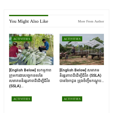
You Might Also Like
More From Author
ACTIVITIES
ACTIVITIES
[English Below] សកម្មភាព
[English Below] សមាគម
ក្រុមការងារបច្ចេកទេសនៃ
និរន្តរភាពដីដើម្បីជីវិត (SSLA)
សមាគមនិរន្តរភាពដីដើម្បីជីវិត
បានចែកជូន ទ្រុងចិញ្ចឹមកណ្ដូប…
(SSLA)…
ACTIVITIES
ACTIVITIES