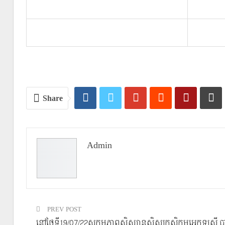
Share
Admin
PREV POST
នៅថ្ងៃទី19/07/22សកម្មភាពសិស្សានុសិស្សកសិកម្មអេកូឡូសុី 