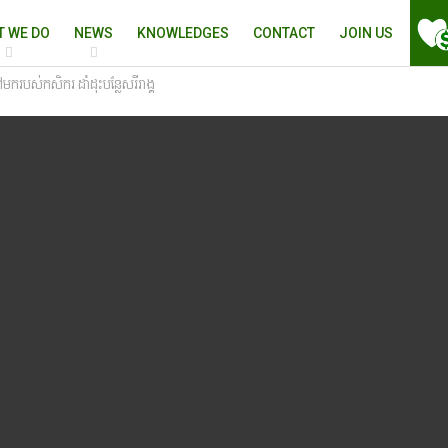
T WE DO
NEWS
KNOWLEDGES
CONTACT
JOIN US
ៅមករបស់កសិករ ដាំដុះបន្លែសរីរាង្គ