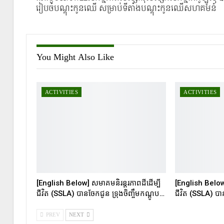
រៀបចំបណ្តុះកូនឈើ សម្រាប់ទីតាំងបណ្តុះកូនឈើសហគមន៍
You Might Also Like
ACTIVITIES
ACTIVITIES
[English Below] សមាគមនិរន្តរភាពដីដើម្បី
[English Below]
ជីវិត (SSLA) បានចែកជូន ទ្រុងចិញ្ចឹមកណ្ដូប…
ជីវិត (SSLA) ប
PREV
NEXT