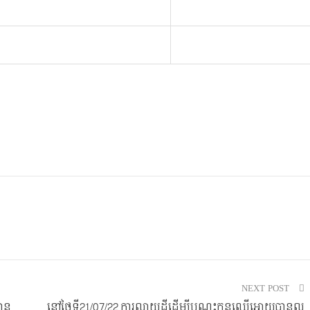
NEXT POST
បាន
នៅថ្ងៃទី21/07/22 ការលាយដីដើម្បីបណ្តុះកូនឈើអោយបានល្អ