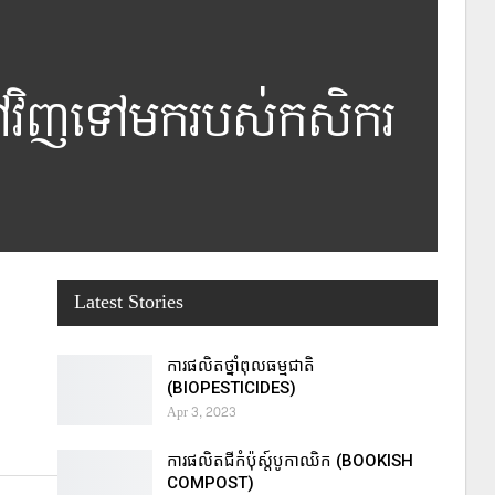
្នាទៅវិញទៅមករបស់កសិករ
Latest Stories
ការផលិតថ្នាំពុលធម្មជាតិ
(BIOPESTICIDES)
Apr 3, 2023
ការផលិតជីកំប៉ុស្ដ៍បូកាឈិក (BOOKISH
COMPOST)