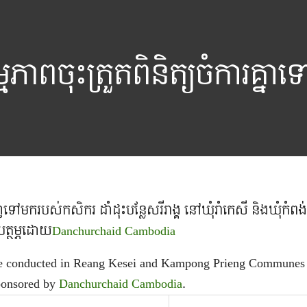
្មភាពចុះត្រួតពិនិត្យចំការគ
ិញទៅមករបស់កសិករ ដាំដុះបន្លែសរីរាង្គ នៅឃុំរាំកេសី និងឃុំកំពង់
បត្ថម្ភដោយ
Danchurchaid Cambodia
 were conducted in Reang Kesei and Kampong Prieng Communes
Sponsored by
Danchurchaid Cambodia
.