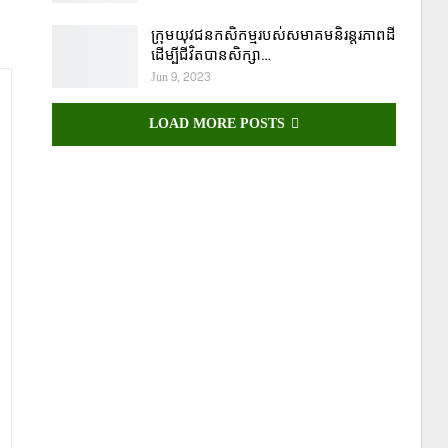
ក្រុមយុវជនកសិកម្មរបស់សមាគមនិរន្តរភាពដី
ដើម្បីជីវិតបានសិក្សា…
Jun 9, 2023
LOAD MORE POSTS