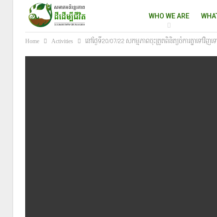
WHO WE ARE
WHA
Home
Activities
នៅថ្ងៃទី20/07/22 សកម្មភាពចុះត្រួតពិនិត្យចំការគ្នាទៅវិញទ