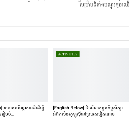
សម្រាប់ទីតាំងបណ្តុះកូនឈើ
ACTIVITIES
 សមាគមនិរន្តរភាពដីដើម្បី
[English Below] ដំណើរទស្សនកិច្ចសិក្សា
ានរៀបចំ…
អំពីកសិអេកូឡូស៊ីនៅប្រទេសវៀតណាម