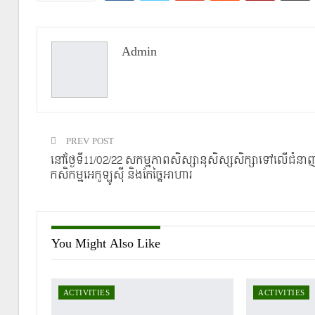
Admin
PREV POST
នៅថ្ងៃទី11/02/22 សកម្មភាពសិស្សានុសិស្សសិក្សាទៅលើជំនា
កសិកម្មអេកូឡូស៊ី និងកែច្នៃអាហារ
You Might Also Like
ACTIVITIES
ACTIVITIES