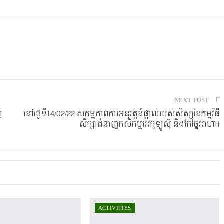
NEXT POST
ញ
នៅថ្ងៃទី14/02/22 សកម្មភាពការអនុវត្តន៍ផ្តាល់របស់សិស្សនៃកម្មវិធី
សិក្សាជំនាញកសិកម្មអេកូឡូស៊ី និងកែច្នៃអាហារ
ACTIVITIES