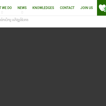
T WE DO
NEWS
KNOWLEDGES
CONTACT
JOIN US
៍កសិកម្ម អភិវឌ្ឍន៍បៃតង​