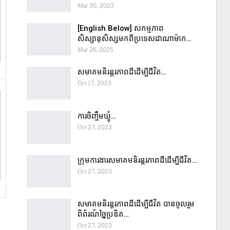
Mar 30, 2023
[English Below] សកម្មភាព
សិស្សានុសិស្សមកពីប្រទេសដាណាម៉ាក…
Mar 26, 2025
សមាគមនិរន្តរភាពដីដើម្បីជីវិត…
Oct 17, 2023
ការចិញ្ចឹមឃ្មុំ…
Oct 27, 2023
ក្រុមការងារសមាគមនិរន្តរភាពដីដើម្បីជីវិត…
Oct 27, 2023
សមាគមនិរន្តរភាពដីដើម្បីជីវិត បានចូលរួម
ពិព័រណ៍ច្នៃប្រឌិត…
Oct 27, 2023