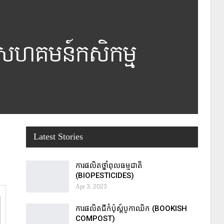
នៃសហគមន៍កសិកម្ម
Latest Stories
ការផលិតថ្នាំពុលធម្មជាតិ
(BIOPESTICIDES)
Apr 3, 2023
ការផលិតជីកំប៉ុស្ដ៍បូកាឈិក (BOOKISH
COMPOST)