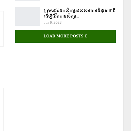
ក្រុមយុវជនកសិកម្មរបស់សមាគមនិរន្តរភាពដី
ដើម្បីជីវិតបានសិក្សា…
Jun 9, 2023
LOAD MORE POSTS