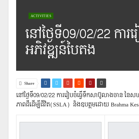
ACTIVITIES
នៅថ្ងៃទី09/02/22 កា
អភិវឌ្ឍន៍បៃតង​
Share
នៅថ្ងៃទី09/02/22 ការរៀបចំធ្វើទឹកសាប៊ូលាងចាន នៃ
ភាពដីដើម្បីជីវិត(SSLA) ​ និងឧបត្ថមដោយ Brahma Kesa នៅ