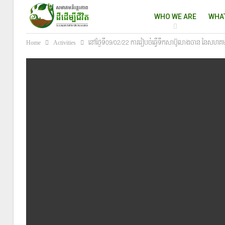
WHO WE ARE
WHA
Home
Activities
នៅថ្ងៃទី09/02/22 ការរៀបចំធ្វើទឹកសាប៊ូលាងចាន នៃសហគមន