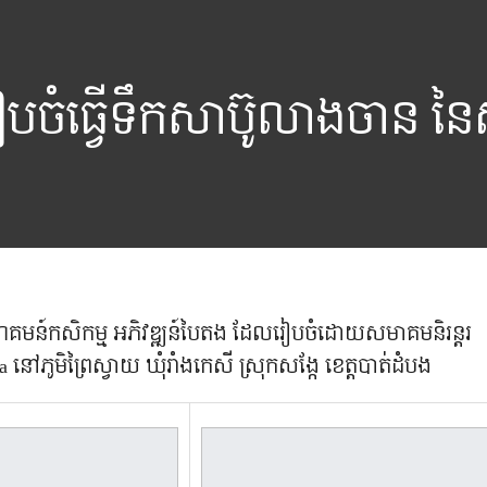
ររៀបចំធ្វើទឹកសាប៊ូលាងចាន 
សហគមន៍កសិកម្ម អភិវឌ្ឍន៍បៃតង​ ដែលរៀបចំដោយសមាគមនិរន្តរ
ភូមិព្រៃស្វាយ​ ឃុំរាំងកេសី​​ ស្រុកសង្កែ ខេត្តបាត់ដំបង