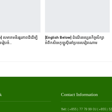
 សមាគមនិរន្តរភាពដីដើម្បី
[English Below] ដំណើរទស្សនកិច្ចសិក្សា
ានរៀបចំ…
អំពីកសិអេកូឡូស៊ីនៅប្រទេសវៀតណាម
k
Contact Information
Tel:
(+855) 77 79 99 01/(+855) 53