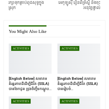
រក្សាទុកគ្រាប់ពូជសុទ្ធក្នុង
អេកូឡូសុី រៀនពីទ្រឹស្តី និងចុះ
ស្រុក
អនុវត្តផ្ទាល់
You Might Also Like
ACTIVITIES
ACTIVITIES
[English Below] សមាគម
[English Below] សមាគម
និរន្តរភាពដីដើម្បីជីវិត (SSLA)
និរន្តរភាពដីដើម្បីជីវិត (SSLA)
បានចែកជូន ទ្រុងចិញ្ចឹមកណ្ដូប…
បានរៀបចំ…
ACTIVITIES
ACTIVITIES