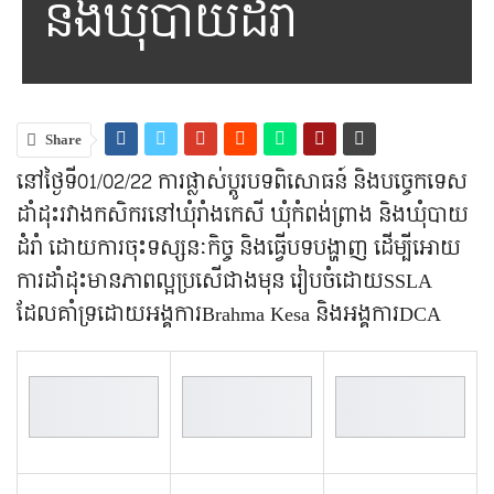
និងឃុំបាយដំរាំ
Share
នៅថ្ងៃទី01/02/22 ការផ្លាស់ប្តូរបទពិសោធន៍ និងបច្ចេកទេស
ដាំដុះរវាងកសិករនៅឃុំរាំងកេសី ឃុំកំពង់ព្រាង និងឃុំបាយ
ដំរាំ ដោយការចុះទស្សនៈកិច្ច និងធ្វើបទបង្ហាញ ដើម្បីអោយ
ការដាំដុះមានភាពល្អប្រសើជាងមុន រៀបចំដោយSSLA
ដែលគាំទ្រដោយអង្គការBrahma Kesa និងអង្គការDCA