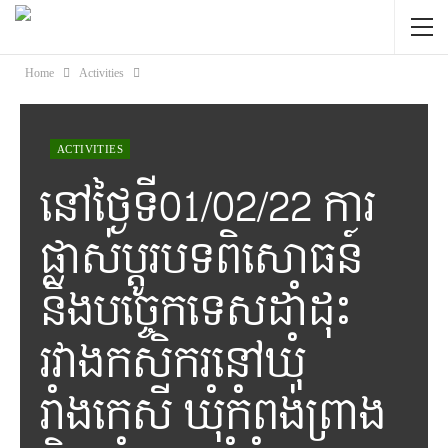
Home
Activities
ACTIVITIES
នៅថ្ងៃទី01/02/22 ការ
ផ្លាស់ប្តូរបទពិសោធន៍
និងបច្ចេកទេសដាំដុះ
រវាងកសិករនៅឃុំ
រាំងកេសី ឃុំកំពង់ព្រាង