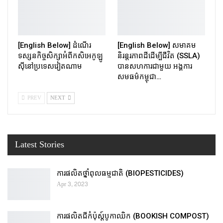
[English Below] ដំណើរ
[English Below] សមាគម
ទស្សនកិច្ចសិក្សាអំពីកសិអេកូឡូ
និរន្តរភាពដីដើម្បីជីវិត (SSLA)
ស៊ីនៅប្រទេសវៀតណាម
បានសហការជាមួយ អង្គការ
សមធម៌កម្ពុជា…
PREV
NEXT
Latest Stories
ការផលិតថ្នាំពុលធម្មជាតិ (BIOPESTICIDES)
Apr 3, 2023
ការផលិតជីកំប៉ុស្ដ៍បូកាឈិក (BOOKISH COMPOST)