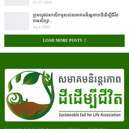
Oct 27, 2023
ក្រុមយុវជនកសិកម្មរបស់សមាគមនិរន្តរភាពដីដើម្បីជីវិត
បានសិក្សា…
Jun 9, 2023
LOAD MORE POSTS