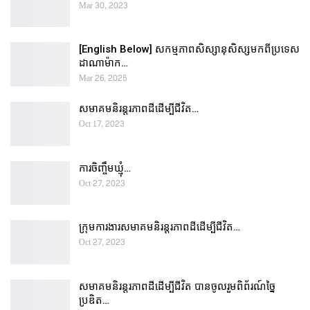
Mar 30, 2023
[English Below] សកម្មភាពសិស្សានុសិស្សមកពីប្រទេស
ដាណាម៉ាក…
Mar 26, 2025
សមាគមនិរន្តរភាពដីដើម្បីជីវិត…
Oct 17, 2023
ការចិញ្ចឹមឃ្មុំ…
Oct 27, 2023
ក្រុមការងារសមាគមនិរន្តរភាពដីដើម្បីជីវិត…
Oct 27, 2023
សមាគមនិរន្តរភាពដីដើម្បីជីវិត បានចូលរួមពិព័រណ៍ច្នៃ
ប្រឌិត…