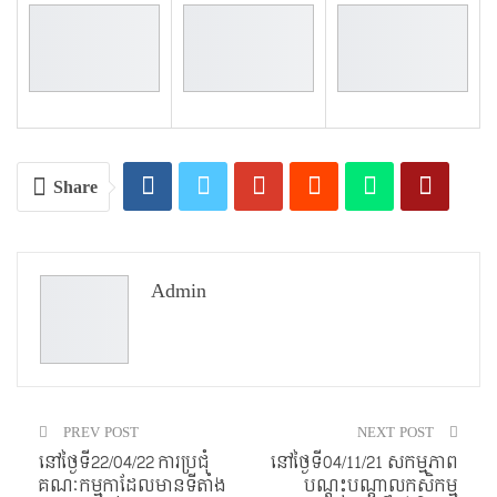
Share
Admin
PREV POST
NEXT POST
នៅថ្ងៃទី22/04/22 ការប្រជុំ
នៅថ្ងៃទី04/11/21 សកម្មភាព
គណៈកម្មកាដែលមានទីតាំង
បណ្តុះបណ្តាលកសិកម្ម