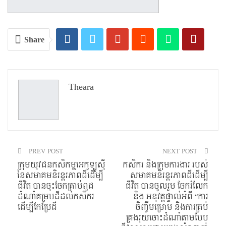
Share
Theara
PREV POST
NEXT POST
ក្រុមយុវជនកសិកម្មអេកូឡូស៊ី
កសិករ និងក្រុមការងារ របស់
នៃសមាគមនិរន្តរភាពដីដើម្បី
សមាគមនិរន្តរភាពដីដើម្បី
ជីវិត បានចុះចែកគ្រាប់ពូជ
ជីវិត បានចូលរួម ចែករំលែក
ដំណាំគម្របដីដល់កសិករ
និង អនុវត្តផ្ទាល់អំពី “ការ
ដើម្បីកែប្រែដី
ចិញ្ចឹមម្រោម និងការគ្រប់
គ្រងរុយចោះដំណាំតាមបែប