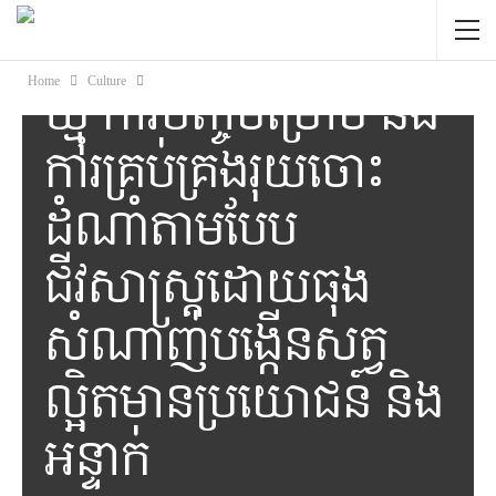
ចូលរួមក្នុងសិក្ខាសាលា
ស្ដីអំពី “ ការរោយលម្អង
Home
Culture
ឃ្មុំ ការចិញ្ចឹមម្រោម និង
ការគ្រប់គ្រងរុយចោះ
ដំណាំតាមបែប
ជីវសាស្រ្តដោយធុង
សំណាញ់បង្កើនសត្វ
ល្អិតមានប្រយោជន៍ និង
អន្ទាក់