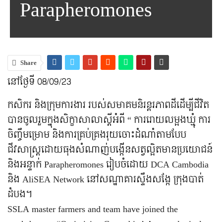
Parapheromones
Share
នៅថ្ងែទី 08/09/23
កសិករ និងក្រុមការងារ របស់សមាគមនិរន្តរភាពដីដើម្បីជីវិត
បានចូលរួមក្នុងសិក្ខាសាលាស្ដីអំពី “ ការរោយលម្អងឃ្មុំ ការ
ចិញ្ចឹមម្រោម និងការគ្រប់គ្រងរុយចោះដំណាំតាមបែប
ជីវសាស្រ្តដោយធុងសំណាញ់បង្កើនសត្វល្អិតមានប្រយោជន៍
និងអន្ទាក់ Parapheromones រៀបចំដោយ DCA Cambodia
និង AliSEA Network នៅសណ្ឋាគារស្ទឹងសង្កែ ក្រុងបាត់
ដំបង។
SSLA master farmers and team have joined the