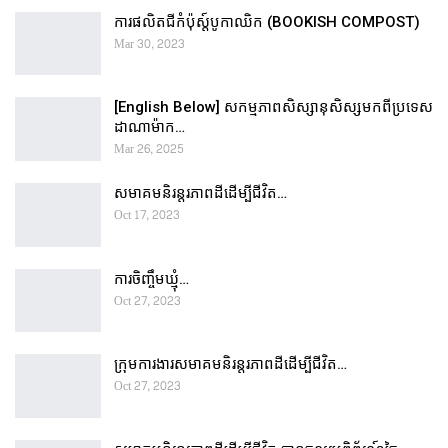
ការផលិតជីកំប៉ុស្ដ៍បូកាឈិក (BOOKISH COMPOST)
Mar 30, 2023
[English Below] សកម្មភាពសិស្សានុសិស្សមកពីប្រទេស
ដាណាម៉ាក…
Mar 26, 2025
សមាគមនិរន្តរភាពដីដើម្បីជីវិត…
Oct 17, 2023
ការចិញ្ចឹមឃ្មុំ…
Oct 27, 2023
ក្រុមការងារសមាគមនិរន្តរភាពដីដើម្បីជីវិត…
Oct 27, 2023