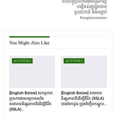
ជីវសាស្រ្តដោយធុងសំណាញ់
បង្កើនសត្វល្អិតមាន
ប្រយោជន៍ និងអន្ទាក់
Parapheromones
You Might Also Like
ACTIVITIES
ACTIVITIES
[English Below] សកម្មភាព
[English Below] សមាគម
ក្រុមការងារបច្ចេកទេសនៃ
និរន្តរភាពដីដើម្បីជីវិត (SSLA)
សមាគមនិរន្តរភាពដីដើម្បីជីវិត
បានចែកជូន ទ្រុងចិញ្ចឹមកណ្ដូប…
(SSLA)…