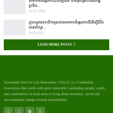
សមាគមនិរន្តរភាពដីដើម្បីជីវិត បានចូលរួមពិព័រណ៍ច្នៃ
ប្រឌិត…
Oct 27, 2023
ក្រុមយុវជនកសិកម្មរបស់សមាគមនិរន្តរភាពដីដើម្បីជីវិត
បានសិក្សា…
Jun 9, 2023
LOAD MORE POSTS
Sustainable Soil for Life Association (SSLA) is a Cambodian
Association that works with poor vulnerable Cambodian
people
, youth,
and communities in rural areas to bring about economic, social and
environmental change towards sustainability.