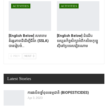
ACTIVITIES
ACTIVITIES
[English Below] សមាគម
[English Below] ដំណើរ
និរន្តរភាពដីដើម្បីជីវិត (SSLA)
ទស្សនកិច្ចសិក្សាអំពីកសិអេកូឡូ
បានរៀបចំ…
ស៊ីនៅប្រទេសវៀតណាម
PREV
NEXT
Latest Stories
ការផលិតថ្នាំពុលធម្មជាតិ (BIOPESTICIDES)
Apr 3, 2023