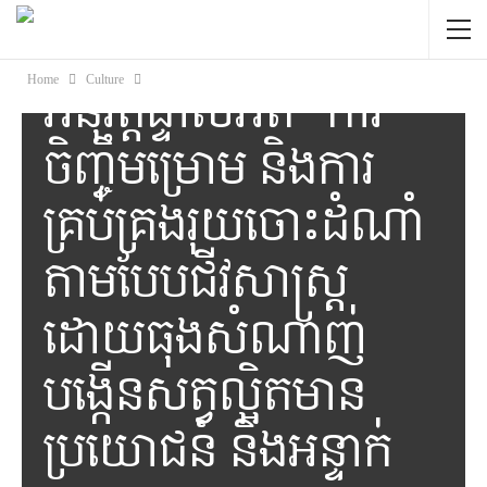
ភាពដីដើម្បីជីវិត បាន
ចូលរួម ចែករំលែក និង
Home
Culture
អនុវត្តផ្ទាល់អំពី “ការ
ចិញ្ចឹមម្រោម និងការ
គ្រប់គ្រងរុយចោះដំណាំ
តាមបែបជីវសាស្រ្ត
ដោយធុងសំណាញ់
បង្កើនសត្វល្អិតមាន
ប្រយោជន៍ និងអន្ទាក់