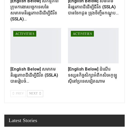
[English Below] សកម្មភាព
[English Below] សមាគម
ក្រុមការងារបច្ចេកទេសនៃ
និរន្តរភាពដីដើម្បីជីវិត (SSLA)
សមាគមនិរន្តរភាពដីដើម្បីជីវិត
បានចែកជូន ទ្រុងចិញ្ចឹមកណ្ដូប…
(SSLA)…
ACTIVITIES
ACTIVITIES
[English Below] សមាគម
[English Below] ដំណើរ
និរន្តរភាពដីដើម្បីជីវិត (SSLA)
ទស្សនកិច្ចសិក្សាអំពីកសិអេកូឡូ
បានរៀបចំ…
ស៊ីនៅប្រទេសវៀតណាម
PREV
NEXT
Latest Stories