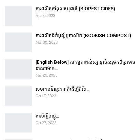
ការផលិតថ្នាំពុលធម្មជាតិ (BIOPESTICIDES)
Apr 3, 2023
ការផលិតជីកំប៉ុស្ដ៍បូកាឈិក (BOOKISH COMPOST)
Mar 30, 2023
[English Below] សកម្មភាពសិស្សានុសិស្សមកពីប្រទេស
ដាណាម៉ាក…
Mar 26, 2025
សមាគមនិរន្តរភាពដីដើម្បីជីវិត…
Oct 17, 2023
ការចិញ្ចឹមឃ្មុំ…
Oct 27, 2023