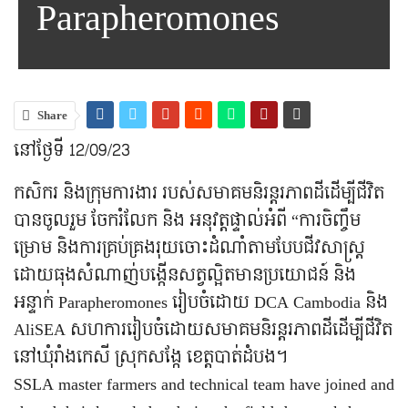
Parapheromones
Share
នៅថ្ងែទី 12/09/23
កសិករ និងក្រុមការងារ របស់សមាគមនិរន្តរភាពដីដើម្បីជីវិត
បានចូលរួម ចែករំលែក និង អនុវត្តផ្ទាល់អំពី “ការចិញ្ចឹម
ម្រោម និងការគ្រប់គ្រងរុយចោះដំណាំតាមបែបជីវសាស្រ្ត
ដោយធុងសំណាញ់បង្កើនសត្វល្អិតមានប្រយោជន៍ និង
អន្ទាក់ Parapheromones រៀបចំដោយ DCA Cambodia និង
AliSEA សហការរៀបចំដោយសមាគមនិរន្តរភាពដីដើម្បីជីវិត
នៅឃុំរាំងកេសី ស្រុកសង្កែ ខេត្តបាត់ដំបង។
SSLA master farmers and technical team have joined and