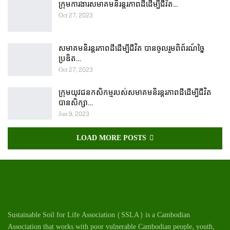
ក្រុមការងារសមាគមនិរន្តរភាពដីដើម្បីជីវិត…
Oct 27, 2023
សមាគមនិរន្តរភាពដីដើម្បីជីវិត បានចូលរួមពិព័រណ៍ច្នៃ
ប្រឌិត…
Oct 27, 2023
ក្រុមយុវជនកសិកម្មរបស់សមាគមនិរន្តរភាពដីដើម្បីជីវិត
បានសិក្សា…
Jun 9, 2023
LOAD MORE POSTS
Sustainable Soil for Life Association (SSLA) is a Cambodian
Association that works with poor vulnerable Cambodian
people
, youth,