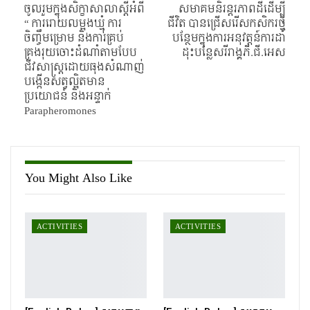
ចូលរួមក្នុងសិក្ខាសាលាស្ដីអំពី
សមាគមនិរន្តរភាពដីដើម្បី
“ ការរោយលម្អងឃ្មុំ ការ
ជីវិត បានជ្រើសរើសកសិករថ្មី
ចិញ្ចឹមម្រោម និងការគ្រប់
បន្ថែមក្នុងការអនុវត្តន៍ការដាំ
គ្រងរុយចោះដំណាំតាមបែប
ដុះបន្លែសរីរាង្គភី.ជី.អេស
ជីវសាស្រ្តដោយធុងសំណាញ់
បង្កើនសត្វល្អិតមាន
ប្រយោជន៍ និងអន្ទាក់
Parapheromones
You Might Also Like
ACTIVITIES
ACTIVITIES